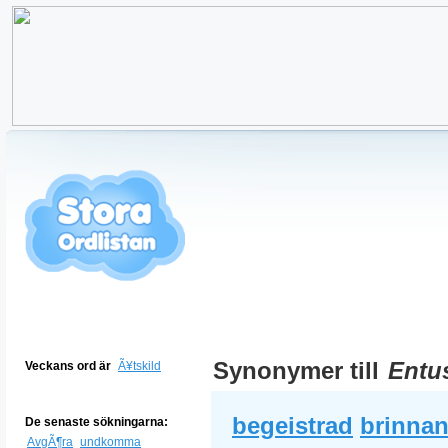
Synonymer till
Entus
Veckans ord är
Ã¥tskild
begeistrad
brinna
De senaste sökningarna:
AvgÃ¶ra
undkomma