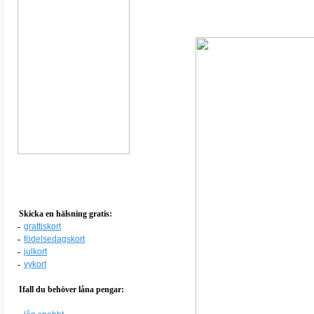
Skicka en hälsning gratis:
-
grattiskort
-
födelsedagskort
-
julkort
-
vykort
Ifall du behöver låna pengar: