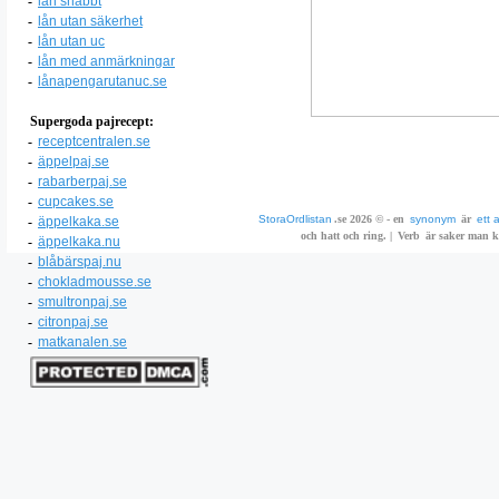
-
lån snabbt
-
lån utan säkerhet
-
lån utan uc
-
lån med anmärkningar
-
lånapengarutanuc.se
Supergoda pajrecept:
-
receptcentralen.se
-
äppelpaj.se
-
rabarberpaj.se
-
cupcakes.se
StoraOrdlistan
.se 2026 © - en
synonym
är
ett 
-
äppelkaka.se
och hatt och ring. |
Verb
är saker man ka
-
äppelkaka.nu
-
blåbärspaj.nu
-
chokladmousse.se
-
smultronpaj.se
-
citronpaj.se
-
matkanalen.se