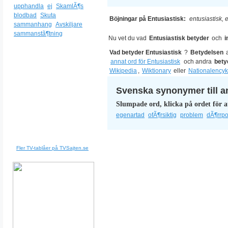
upphandla
ej
SkamlÃ¶s
blodbad
Skuta
Böjningar på Entusiastisk:
entusiastisk, 
sammanhang
Avskiljare
sammanstã¶tning
Nu vet du vad
Entusiastisk betyder
och
i
Vad betyder Entusiastisk
?
Betydelsen
annat ord för Entusiastisk
och andra
bety
Wikipedia
,
Wiktionary
eller
Nationalencyk
Svenska synonymer till a
Slumpade ord, klicka på ordet för a
egenartad
ofÃ¶rsiktig
problem
dÃ¶rrpo
Fler TV-tablåer på TVSajten.se