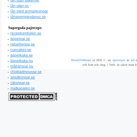
-
lån utan säkerhet
-
lån utan uc
-
lån med anmärkningar
-
lånapengarutanuc.se
Supergoda pajrecept:
-
receptcentralen.se
-
äppelpaj.se
-
rabarberpaj.se
-
cupcakes.se
-
äppelkaka.se
StoraOrdlistan
.se 2026 © - en
synonym
är
ett 
-
äppelkaka.nu
och hatt och ring. |
Verb
är saker man ka
-
blåbärspaj.nu
-
chokladmousse.se
-
smultronpaj.se
-
citronpaj.se
-
matkanalen.se