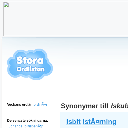
Synonymer till
Isku
Veckans ord är
ordinÃ¤r
isbit
istÃ¤rning
De senaste sökningarna:
lugnande
biltillbehÃ¶r