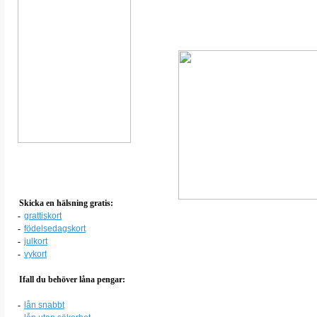
Skicka en hälsning gratis:
-
grattiskort
-
födelsedagskort
-
julkort
-
vykort
Ifall du behöver låna pengar:
-
lån snabbt