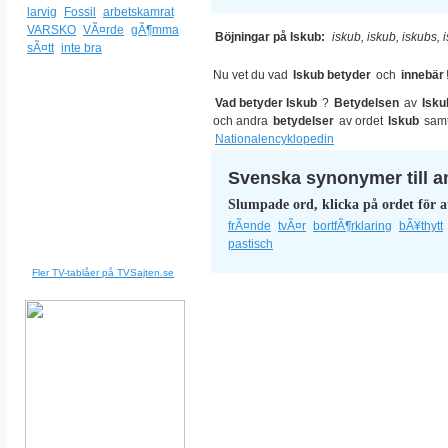
larvig
Fossil
arbetskamrat
VARSKO
VÃ¤rde
gÃ¶mma
Böjningar på Iskub:
iskub, iskub, iskubs,
sÃ¤tt
inte bra
Nu vet du vad
Iskub betyder
och
innebär
Vad betyder Iskub
?
Betydelsen
av
Isku
och andra
betydelser
av ordet
Iskub
sam
Nationalencyklopedin
Svenska synonymer till a
Slumpade ord, klicka på ordet för a
frÃ¤nde
tvÃ¤r
bortfÃ¶rklaring
bÃ¥thytt
pastisch
Fler TV-tablåer på TVSajten.se