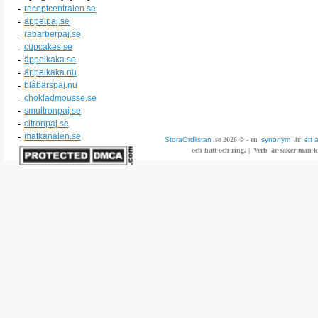
-
receptcentralen.se
-
äppelpaj.se
-
rabarberpaj.se
-
cupcakes.se
-
äppelkaka.se
-
äppelkaka.nu
-
blåbärspaj.nu
-
chokladmousse.se
-
smultronpaj.se
-
citronpaj.se
-
matkanalen.se
StoraOrdlistan
.se 2026 © - en
synonym
är
ett 
och hatt och ring. |
Verb
är saker man ka