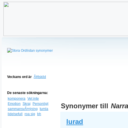
Veckans ord är
Ã¥tskild
De senaste sökningarna:
komponera
Vet inte
Emotion
Skraj
Personligt
Synonymer till
Narr
sammansvÃ¤rjning
tumla
lidelsefull
roa sig
bh
lurad