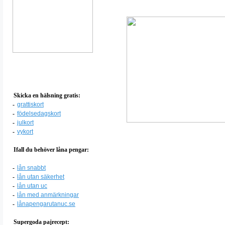
Skicka en hälsning gratis:
-
grattiskort
-
födelsedagskort
-
julkort
-
vykort
Ifall du behöver låna pengar:
-
lån snabbt
-
lån utan säkerhet
-
lån utan uc
-
lån med anmärkningar
-
lånapengarutanuc.se
Supergoda pajrecept: