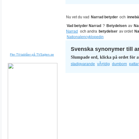
Nu vet du vad
Narrad betyder
och
innebä
Vad betyder Narrad
?
Betydelsen
av
Na
Narrad
och andra
betydelser
av ordet
Na
Nationalencyklopedin
Svenska synonymer till a
Fler TV-tablåer på TVSajten.se
Slumpade ord, klicka på ordet för a
stadigvarande
vÃ¤ldig
dumbom
pattar