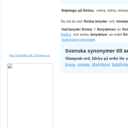
Böjningar på Retina:
retina, retina, retina
Nu vet du vad
Retina betyder
och
innebä
Vad betyder Retina
?
Betydelsen
av
Ret
Retina
och andra
betydelser
av ordet
Re
Nationalencyklopedin
Svenska synonymer till a
Fler TV-tablåer på TVSajten.se
Slumpade ord, klicka på ordet för a
bjussa
omsider
tillsÃ¤ttning
faststÃ¤ll