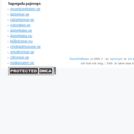
Supergoda pajrecept:
-
receptcentralen.se
-
äppelpaj.se
-
rabarberpaj.se
-
cupcakes.se
-
äppelkaka.se
-
äppelkaka.nu
-
blåbärspaj.nu
-
chokladmousse.se
-
smultronpaj.se
-
citronpaj.se
StoraOrdlistan
.se 2026 © - en
synonym
är
ett 
-
matkanalen.se
och hatt och ring. |
Verb
är saker man ka