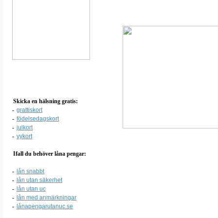
Skicka en hälsning gratis:
-
grattiskort
-
födelsedagskort
-
julkort
-
vykort
Ifall du behöver låna pengar:
-
lån snabbt
-
lån utan säkerhet
-
lån utan uc
-
lån med anmärkningar
-
lånapengarutanuc.se