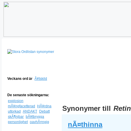
Veckans ord är
Ã¥tskild
De senaste sökningarna:
explosion
mÃ¥ngfacetterad
HÃ¥rdna
Synonymer till
Reti
uttorkad
ANDAKT
Debatt
skÃ¶njbar
bÃ¥tbrygga
personlighet
oavhÃ¤ngig
nÃ¤thinna