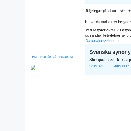
Böjningar på akter:
Akterde
Nu vet du vad
akter betyder
Vad betyder akter
?
Betyd
och andra
betydelser
av or
Nationalencyklopedin
Svenska synonym
Fler TV-tablåer på TVSajten.se
Slumpade ord, klicka p
sofistikerad
glÃ¤nsande