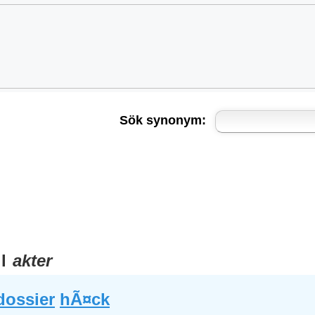
Sök synonym:
ll
akter
dossier
hÃ¤ck