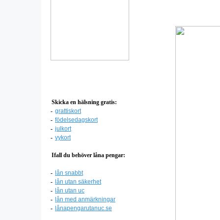
Skicka en hälsning gratis:
-
grattiskort
-
födelsedagskort
-
julkort
-
vykort
Ifall du behöver låna pengar:
-
lån snabbt
-
lån utan säkerhet
-
lån utan uc
-
lån med anmärkningar
-
lånapengarutanuc.se