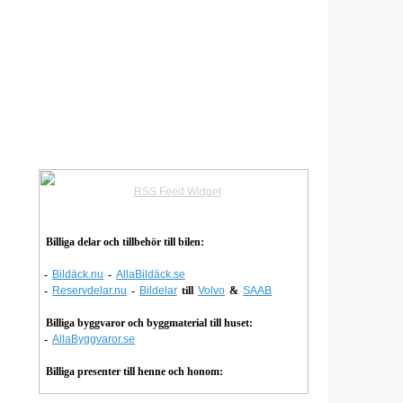
RSS Feed Widget
Billiga delar och tillbehör till bilen:
-
Bildäck.nu
-
AllaBildäck.se
-
Reservdelar.nu
-
Bildelar
till
Volvo
&
SAAB
Billiga byggvaror och byggmaterial till huset:
-
AllaByggvaror.se
Billiga presenter till henne och honom: