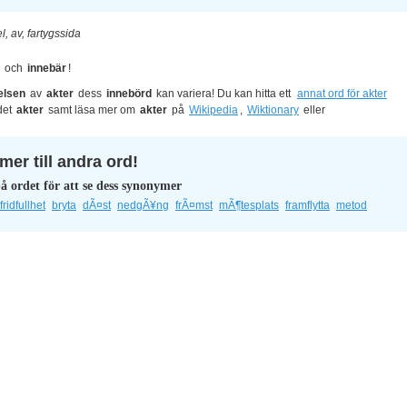
l, av, fartygssida
och
innebär
!
elsen
av
akter
dess
innebörd
kan variera! Du kan hitta ett
annat ord för akter
det
akter
samt läsa mer om
akter
på
Wikipedia
,
Wiktionary
eller
er till andra ord!
å ordet för att se dess synonymer
fridfullhet
bryta
dÃ¤st
nedgÃ¥ng
frÃ¤mst
mÃ¶tesplats
framflytta
metod