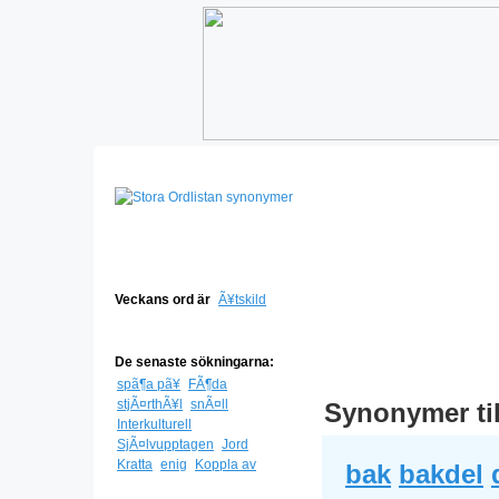
Veckans ord är
Ã¥tskild
De senaste sökningarna:
spã¶a pã¥
FÃ¶da
stjÃ¤rthÃ¥l
snÃ¤ll
Synonymer ti
Interkulturell
SjÃ¤lvupptagen
Jord
Kratta
enig
Koppla av
bak
bakdel