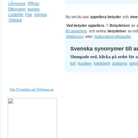
LÃ¤mning
fÃ¶rsta
Efternamn
burgen
LastbÃ¥t
Fisk
hjã¤lpa
Nu vet du vad
appellera betyder
och
inne
Tillitsfull
Vad betyder appellera
?
Betydelsen
av
för appellera
och andra
betydelser
av or
Wiktionary
eller
Nationalencyklopedin
Svenska synonymer till a
Slumpade ord, klicka på ordet för a
fort
ljussken
intelligent
slutkamp
betyd
Fler TV-tablåer på TVSajten.se