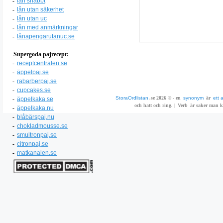
-
lån snabbt
-
lån utan säkerhet
-
lån utan uc
-
lån med anmärkningar
-
lånapengarutanuc.se
Supergoda pajrecept:
-
receptcentralen.se
-
äppelpaj.se
-
rabarberpaj.se
-
cupcakes.se
StoraOrdlistan
.se 2026 © - en
synonym
är
ett 
-
äppelkaka.se
och hatt och ring. |
Verb
är saker man ka
-
äppelkaka.nu
-
blåbärspaj.nu
-
chokladmousse.se
-
smultronpaj.se
-
citronpaj.se
-
matkanalen.se