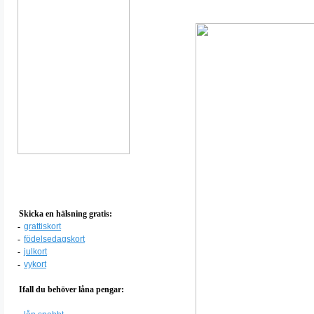
Skicka en hälsning gratis:
-
grattiskort
-
födelsedagskort
-
julkort
-
vykort
Ifall du behöver låna pengar: