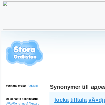
Synonymer till
appel
Veckans ord är
Ã¥tskild
locka
tilltala
vÃ¤dj
De senaste sökningarna:
Ã¥tlÃ¶je
sinnesfrÃ¥nvaro