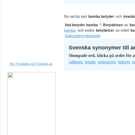
Nu vet du vad
bamba betyder
och
innebä
Vad betyder bamba
?
Betydelsen
av
ba
bamba
och andra
betydelser
av ordet
b
Nationalencyklopedin
Svenska synonymer till a
Slumpade ord, klicka på ordet för a
ratificera
kreativ
anteckning
listning
a
Fler TV-tablåer på TVSajten.se