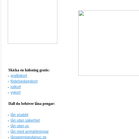
Skicka en hälsning gratis:
-
grattiskort
-
födelsedagskort
-
julkort
-
vykort
Ifall du behöver låna pengar:
-
lån snabbt
-
lån utan säkerhet
-
lån utan uc
-
lån med anmärkningar
-
lånapengarutanuc.se