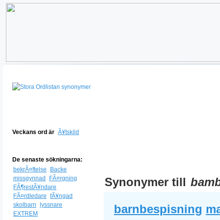
Veckans ord är
Ã¥tskild
De senaste sökningarna:
bekrÃ¤ftelse
Backe
missgynnad
FÃ¤rgning
Synonymer till
bam
FÃ¶restÃ¥ndare
FÃ¤rdledare
fÃ¥ngad
skolbarn
lyssnare
barnbespisning
ma
EXTREM