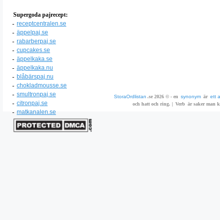
Supergoda pajrecept:
-
receptcentralen.se
-
äppelpaj.se
-
rabarberpaj.se
-
cupcakes.se
-
äppelkaka.se
-
äppelkaka.nu
-
blåbärspaj.nu
-
chokladmousse.se
-
smultronpaj.se
StoraOrdlistan
.se 2026 © - en
synonym
är
ett 
-
citronpaj.se
och hatt och ring. |
Verb
är saker man ka
-
matkanalen.se