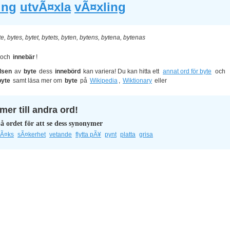
ing
utvÃ¤xla
vÃ¤xling
te, bytes, bytet, bytets, byten, bytens, bytena, bytenas
och
innebär
!
lsen
av
byte
dess
innebörd
kan variera! Du kan hitta ett
annat ord för byte
och
byte
samt läsa mer om
byte
på
Wikipedia
,
Wiktionary
eller
er till andra ord!
å ordet för att se dess synonymer
rÃ¤ks
sÃ¤kerhet
vetande
flytta pÃ¥
pynt
platta
grisa