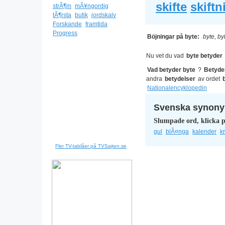
skifte
skiftn
strÃ¶m
mÃ¥ngordig
tÃ¶rsta
butik
jordskalv
Forskande
framtida
Progress
Böjningar på byte:
byte, by
Nu vet du vad
byte betyder
Vad betyder byte
?
Betyde
andra
betydelser
av ordet
Nationalencyklopedin
Svenska synonym
Slumpade ord, klicka p
gul
blÃ¤nga
kalender
k
Fler TV-tablåer på TVSajten.se