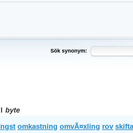
Sök synonym:
ll
byte
¥ngst
omkastning
omvÃ¤xling
rov
skift