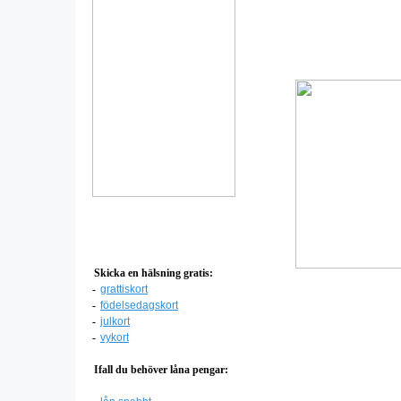
Skicka en hälsning gratis:
-
grattiskort
-
födelsedagskort
-
julkort
-
vykort
Ifall du behöver låna pengar: