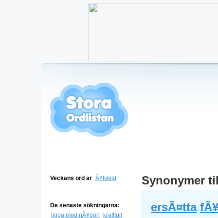
Synonymer ti
Veckans ord är
Ã¥tskild
ersÃ¤tta
fÃ
De senaste sökningarna:
ligga med nÃ¥gon
kraftfull