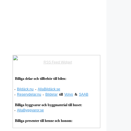
RSS Feed Widget
Billiga delar och tillbehör till bilen:
-
Bildäck.nu
-
AllaBildäck.se
-
Reservdelar.nu
-
Bildelar
till
Volvo
&
SAAB
Billiga byggvaror och byggmaterial till huset:
-
AllaByggvaror.se
Billiga presenter till henne och honom: