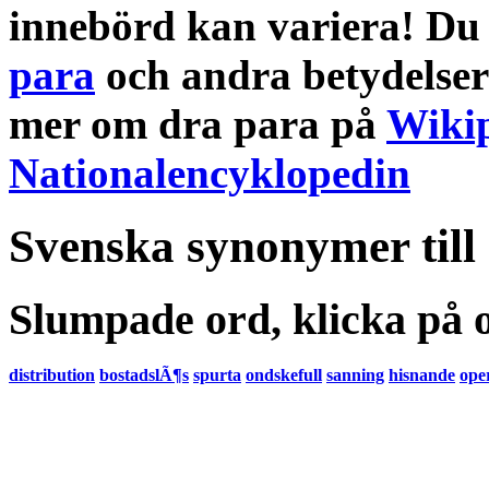
innebörd
kan variera! Du 
para
och andra
betydelser
mer om
dra para
på
Wiki
Nationalencyklopedin
Svenska synonymer till
Slumpade ord, klicka på o
distribution
bostadslÃ¶s
spurta
ondskefull
sanning
hisnande
ope