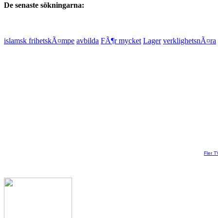
De senaste sökningarna:
islamsk frihetskÃ¤mpe
avbilda
FÃ¶r mycket
Lager
verklighetsnÃ¤ra
Fler T