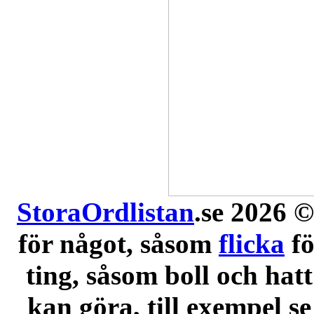
StoraOrdlistan
.se 2026 ©
för något, såsom
flicka
f
ting, såsom boll och hatt
kan göra, till exempel se