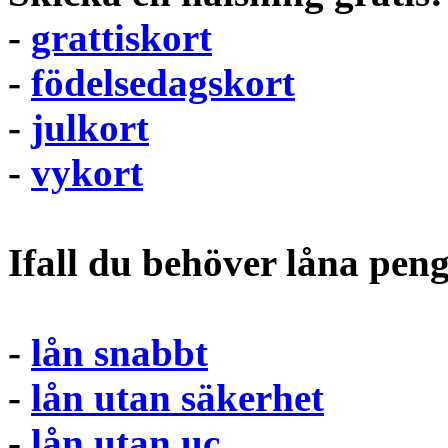
-
grattiskort
-
födelsedagskort
-
julkort
-
vykort
Ifall du behöver låna pen
-
lån snabbt
-
lån utan säkerhet
-
lån utan uc