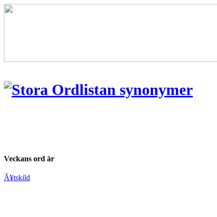
Veckans ord är
Ã¥tskild