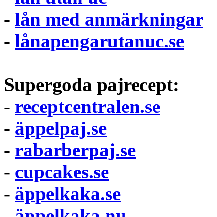
-
lån med anmärkningar
-
lånapengarutanuc.se
Supergoda pajrecept:
-
receptcentralen.se
-
äppelpaj.se
-
rabarberpaj.se
-
cupcakes.se
-
äppelkaka.se
-
äppelkaka.nu