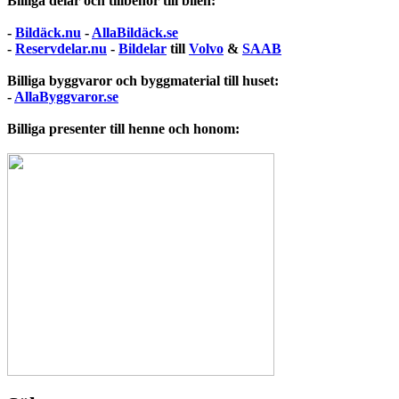
Billiga delar och tillbehör till bilen:
-
Bildäck.nu
-
AllaBildäck.se
-
Reservdelar.nu
-
Bildelar
till
Volvo
&
SAAB
Billiga byggvaror och byggmaterial till huset:
-
AllaByggvaror.se
Billiga presenter till henne och honom: