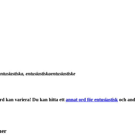
 entusiastiska, entusiastiskaentusiastiske
rd
kan variera! Du kan hitta ett
annat ord för entusiastisk
och an
mer