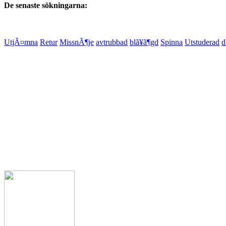
De senaste sökningarna:
UtjÃ¤mna
Retur
MissnÃ¶je
avtrubbad
blã¥ã¶gd
Spinna
Utstuderad
d