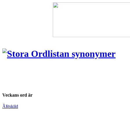
Veckans ord är
Ã¥tskild