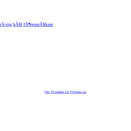
rÃ¤ng
hÃ¥l
fÃ¶resprÃ¥kare
Fler TV-tablåer på TVSajten.se