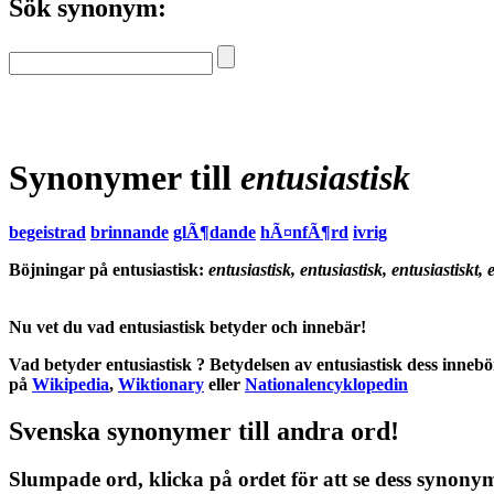
Sök synonym:
Synonymer till
entusiastisk
begeistrad
brinnande
glÃ¶dande
hÃ¤nfÃ¶rd
ivrig
Böjningar på entusiastisk:
entusiastisk, entusiastisk, entusiastiskt,
Nu vet du vad
entusiastisk betyder
och
innebär
!
Vad betyder entusiastisk
?
Betydelsen
av
entusiastisk
dess
innebö
på
Wikipedia
,
Wiktionary
eller
Nationalencyklopedin
Svenska synonymer till andra ord!
Slumpade ord, klicka på ordet för att se dess synony