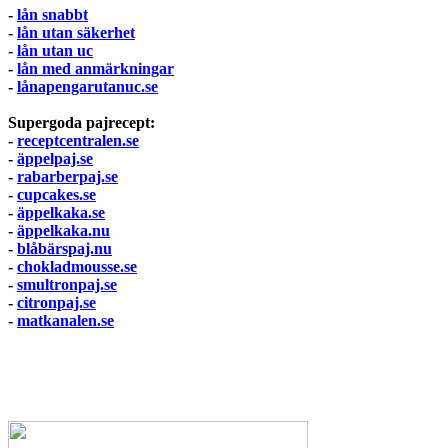
-
lån snabbt
-
lån utan säkerhet
-
lån utan uc
-
lån med anmärkningar
-
lånapengarutanuc.se
Supergoda pajrecept:
-
receptcentralen.se
-
äppelpaj.se
-
rabarberpaj.se
-
cupcakes.se
-
äppelkaka.se
-
äppelkaka.nu
-
blåbärspaj.nu
-
chokladmousse.se
-
smultronpaj.se
-
citronpaj.se
-
matkanalen.se