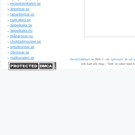
-
receptcentralen.se
-
äppelpaj.se
-
rabarberpaj.se
-
cupcakes.se
-
äppelkaka.se
-
äppelkaka.nu
-
blåbärspaj.nu
-
chokladmousse.se
-
smultronpaj.se
-
citronpaj.se
-
matkanalen.se
StoraOrdlistan
.se 2026 © - en
synonym
är
ett 
och hatt och ring. |
Verb
är saker man ka