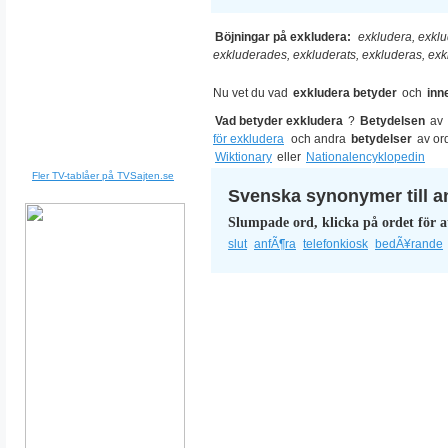
Böjningar på exkludera:
exkludera, exklu
exkluderades, exkluderats, exkluderas, ex
Nu vet du vad
exkludera betyder
och
inn
Vad betyder exkludera
?
Betydelsen
av
för exkludera
och andra
betydelser
av or
Wiktionary
eller
Nationalencyklopedin
Fler TV-tablåer på TVSajten.se
Svenska synonymer till a
Slumpade ord, klicka på ordet för a
slut
anfÃ¶ra
telefonkiosk
bedÃ¥rande