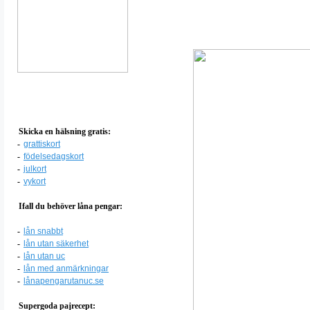
Skicka en hälsning gratis:
-
grattiskort
-
födelsedagskort
-
julkort
-
vykort
Ifall du behöver låna pengar:
-
lån snabbt
-
lån utan säkerhet
-
lån utan uc
-
lån med anmärkningar
-
lånapengarutanuc.se
Supergoda pajrecept: