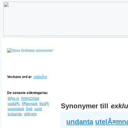
Veckans ord är
ordinÃ¤r
De senaste sökningarna:
fã¶ra in
PARADIGM
rastlã¶s
Ã¶demark
frisã¶r
Synonymer till
exkl
uppslukad
Dalt
sund
lockande
drã¤glig
undanta
utelÃ¤mn