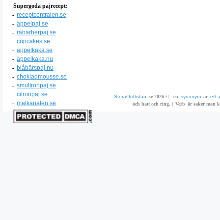
Supergoda pajrecept:
-
receptcentralen.se
-
äppelpaj.se
-
rabarberpaj.se
-
cupcakes.se
-
äppelkaka.se
-
äppelkaka.nu
-
blåbärspaj.nu
-
chokladmousse.se
-
smultronpaj.se
-
citronpaj.se
StoraOrdlistan
.se 2026 © - en
synonym
är
ett 
-
matkanalen.se
och hatt och ring. |
Verb
är saker man ka