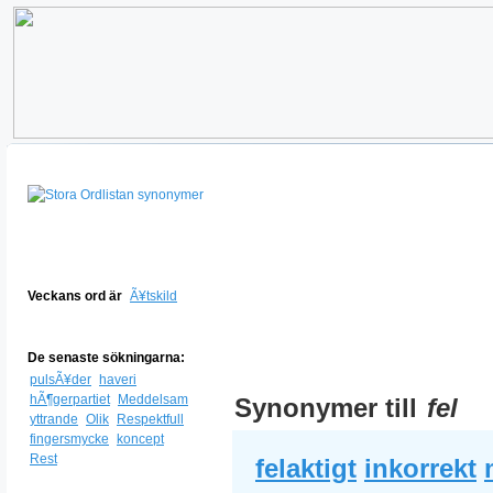
Veckans ord är
Ã¥tskild
De senaste sökningarna:
pulsÃ¥der
haveri
hÃ¶gerpartiet
Meddelsam
Synonymer till
fel
yttrande
Olik
Respektfull
fingersmycke
koncept
Rest
felaktigt
inkorrekt