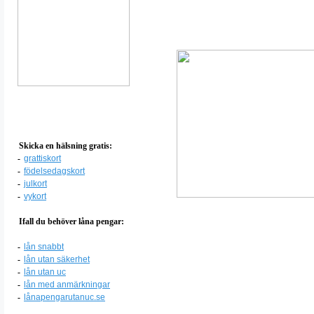
Skicka en hälsning gratis:
-
grattiskort
-
födelsedagskort
-
julkort
-
vykort
Ifall du behöver låna pengar:
-
lån snabbt
-
lån utan säkerhet
-
lån utan uc
-
lån med anmärkningar
-
lånapengarutanuc.se