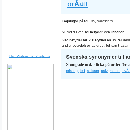
orÃ¤tt
Böjningar på fel:
fel, adressera
Nu vet du vad
fel betyder
och
innebär
!
Vad betyder fel
?
Betydelsen
av
fel
des
andra
betydelser
av ordet
fel
samt läsa 
Svenska synonymer till a
Fler TV-tablåer på TVSajten.se
Slumpade ord, klicka på ordet för a
misse
glimt
stillsam
naiv
medel
bivÃ