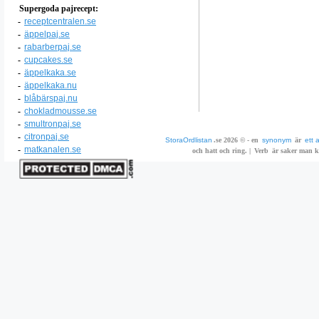
Supergoda pajrecept:
-
receptcentralen.se
-
äppelpaj.se
-
rabarberpaj.se
-
cupcakes.se
-
äppelkaka.se
-
äppelkaka.nu
-
blåbärspaj.nu
-
chokladmousse.se
-
smultronpaj.se
-
citronpaj.se
StoraOrdlistan
.se 2026 © - en
synonym
är
ett 
-
matkanalen.se
och hatt och ring. |
Verb
är saker man ka