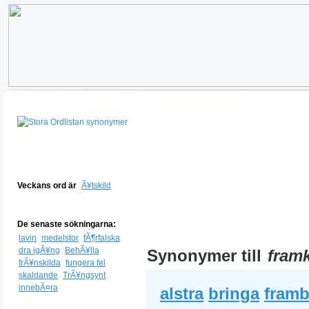
Veckans ord är
Ã¥tskild
De senaste sökningarna:
lavin
medelstor
fÃ¶rfalska
dra igÃ¥ng
BehÃ¥lla
Synonymer till
framk
frÃ¥nskilda
fungera fel
skaldande
TrÃ¥ngsynt
innebÃ¤ra
alstra
bringa
framb