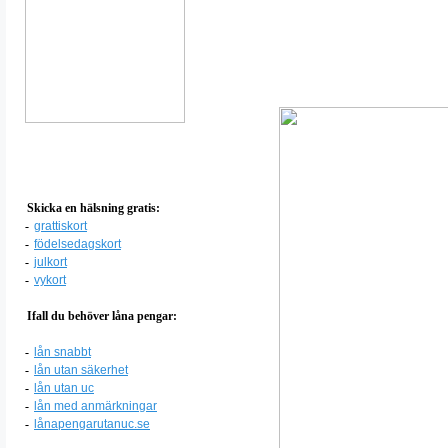
Skicka en hälsning gratis:
-
grattiskort
-
födelsedagskort
-
julkort
-
vykort
Ifall du behöver låna pengar:
-
lån snabbt
-
lån utan säkerhet
-
lån utan uc
-
lån med anmärkningar
-
lånapengarutanuc.se