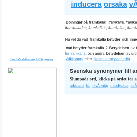
inducera
orsaka
v
Böjningar på framkalla:
framkalla, framkal
framkallades, framkallats, framkallas, framk
Nu vet du vad
framkalla betyder
och
inn
Vad betyder framkalla
?
Betydelsen
av
för framkalla
och andra
betydelser
av ord
Wiktionary
eller
Nationalencyklopedin
Fler TV-tablåer på TVSajten.se
Svenska synonymer till a
Slumpade ord, klicka på ordet för a
arbetare
titt
likvÃ¤rdig
misslyckas
str