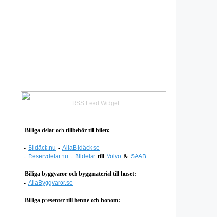
RSS Feed Widget
Billiga delar och tillbehör till bilen:
-
Bildäck.nu
-
AllaBildäck.se
-
Reservdelar.nu
-
Bildelar
till
Volvo
&
SAAB
Billiga byggvaror och byggmaterial till huset:
-
AllaByggvaror.se
Billiga presenter till henne och honom: