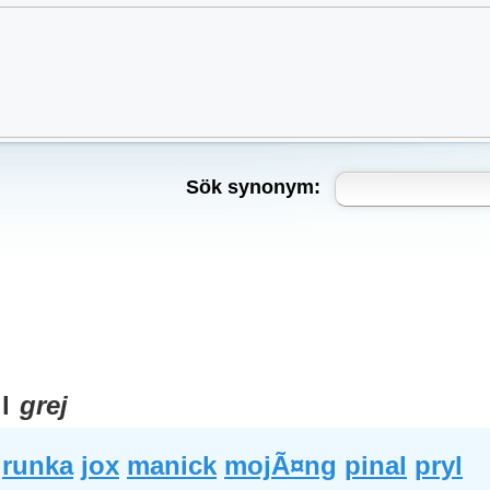
Sök synonym:
ll
grej
grunka
jox
manick
mojÃ¤ng
pinal
pryl