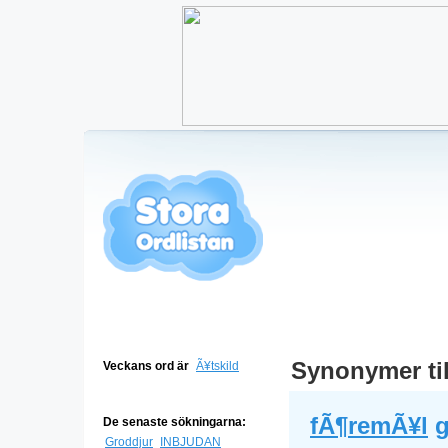
Synonymer ti
Veckans ord är
Ã¥tskild
fÃ¶remÃ¥l
De senaste sökningarna:
Groddjur
INBJUDAN