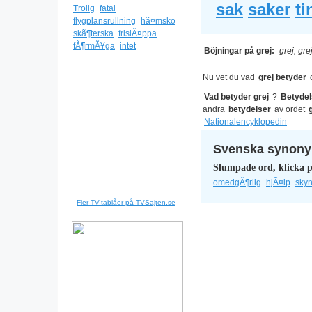
sak
saker
ti
Trolig
fatal
flygplansrullning
hã¤msko
skã¶terska
frislÃ¤ppa
fÃ¶rmÃ¥ga
intet
Böjningar på grej:
grej, gre
Nu vet du vad
grej betyder
Vad betyder grej
?
Betyde
andra
betydelser
av ordet
Nationalencyklopedin
Svenska synonym
Slumpade ord, klicka p
omedgÃ¶rlig
hjÃ¤lp
sky
Fler TV-tablåer på TVSajten.se