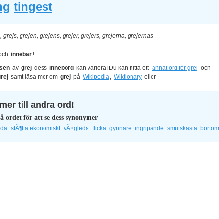
ng
tingest
j, grejs, grejen, grejens, grejer, grejers, grejerna, grejernas
och
innebär
!
lsen
av
grej
dess
innebörd
kan variera! Du kan hitta ett
annat ord för grej
och
grej
samt läsa mer om
grej
på
Wikipedia
,
Wiktionary
eller
er till andra ord!
å ordet för att se dess synonymer
nda
stÃ¶tta ekonomiskt
vÃ¤gleda
flicka
gynnare
ingripande
smutskasta
bortom