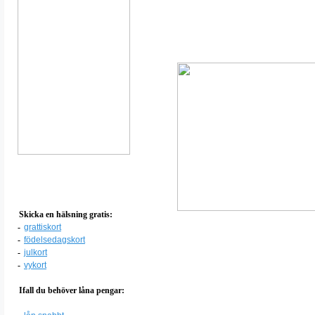
Skicka en hälsning gratis:
-
grattiskort
-
födelsedagskort
-
julkort
-
vykort
Ifall du behöver låna pengar: