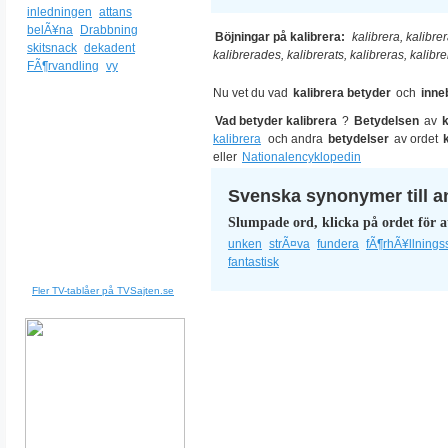
inledningen
attans
belÃ¥na
Drabbning
Böjningar på kalibrera:
kalibrera, kalibrer
skitsnack
dekadent
kalibrerades, kalibrerats, kalibreras, kalibr
FÃ¶rvandling
vy
Nu vet du vad
kalibrera betyder
och
inne
Vad betyder kalibrera
?
Betydelsen
av
k
kalibrera
och andra
betydelser
av ordet
eller
Nationalencyklopedin
Svenska synonymer till a
Slumpade ord, klicka på ordet för a
unken
strÃ¤va
fundera
fÃ¶rhÃ¥llnings
fantastisk
Fler TV-tablåer på TVSajten.se