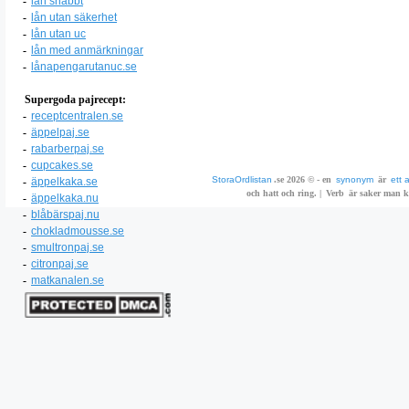
-
lån snabbt
-
lån utan säkerhet
-
lån utan uc
-
lån med anmärkningar
-
lånapengarutanuc.se
Supergoda pajrecept:
-
receptcentralen.se
-
äppelpaj.se
-
rabarberpaj.se
-
cupcakes.se
StoraOrdlistan
.se 2026 © - en
synonym
är
ett 
-
äppelkaka.se
och hatt och ring. |
Verb
är saker man ka
-
äppelkaka.nu
-
blåbärspaj.nu
-
chokladmousse.se
-
smultronpaj.se
-
citronpaj.se
-
matkanalen.se