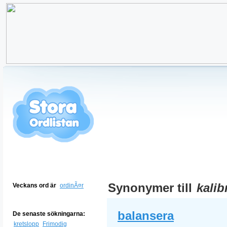
Synonymer till
kalib
Veckans ord är
ordinÃ¤r
balansera
De senaste sökningarna:
kretslopp
Frimodig