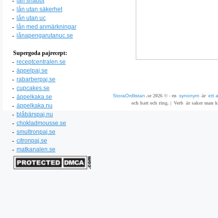
-
lån snabbt
-
lån utan säkerhet
-
lån utan uc
-
lån med anmärkningar
-
lånapengarutanuc.se
Supergoda pajrecept:
-
receptcentralen.se
-
äppelpaj.se
-
rabarberpaj.se
-
cupcakes.se
StoraOrdlistan
.se 2026 © - en
synonym
är
ett 
-
äppelkaka.se
och hatt och ring. |
Verb
är saker man ka
-
äppelkaka.nu
-
blåbärspaj.nu
-
chokladmousse.se
-
smultronpaj.se
-
citronpaj.se
-
matkanalen.se