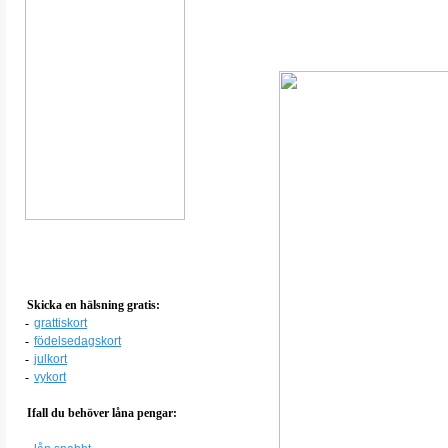
Skicka en hälsning gratis:
-
grattiskort
-
födelsedagskort
-
julkort
-
vykort
Ifall du behöver låna pengar: