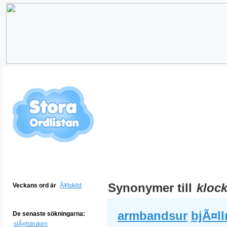
Synonymer till
kloc
Veckans ord är
Ã¥tskild
armbandsur
bjÃ¤ll
De senaste sökningarna:
slÃ¤tstruken