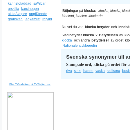
kã¤nsloladdad
sã¥rbar
urskilja
karcinogen
Böjningar på klocka:
klocka, klocka, kloc
aktieÃ¤gare
angã¥ende
klockad, klockat, klockade
granskad
lagkamrat
rofylld
Nu vet du vad
klocka betyder
och
innebä
Vad betyder klocka
?
Betydelsen
av
klo
klocka
och andra
betydelser
av ordet
kl
Nationalencyklopedin
Svenska synonymer till a
Slumpade ord, klicka på ordet för a
riva
strikt
hanne
vaska
stoltsera
bost
Fler TV-tablåer på TVSajten.se