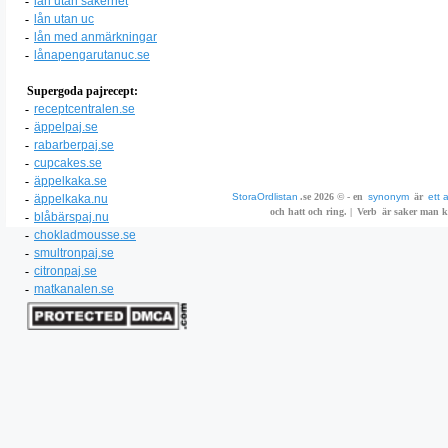
-
lån utan säkerhet
-
lån utan uc
-
lån med anmärkningar
-
lånapengarutanuc.se
Supergoda pajrecept:
-
receptcentralen.se
-
äppelpaj.se
-
rabarberpaj.se
-
cupcakes.se
-
äppelkaka.se
StoraOrdlistan
.se 2026 © - en
synonym
är
ett 
-
äppelkaka.nu
och hatt och ring. |
Verb
är saker man ka
-
blåbärspaj.nu
-
chokladmousse.se
-
smultronpaj.se
-
citronpaj.se
-
matkanalen.se