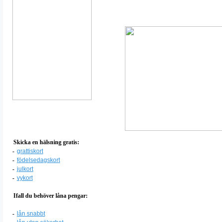
Skicka en hälsning gratis:
-
grattiskort
-
födelsedagskort
-
julkort
-
vykort
Ifall du behöver låna pengar:
-
lån snabbt