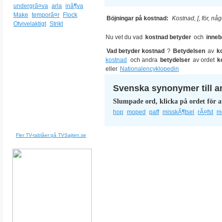
undergrã¤va
arla
inã¶va
Make
temporã¤r
Flock
Böjningar på kostnad:
Kostnad, [, för, någ
Otvivelaktigt
Strikt
Nu vet du vad
kostnad betyder
och
inneb
Vad betyder kostnad
?
Betydelsen
av
k
kostnad
och andra
betydelser
av ordet
k
eller
Nationalencyklopedin
Svenska synonymer till a
Slumpade ord, klicka på ordet för a
hop
moped
paff
misskÃ¶tsel
rÃ¤fst
m
Fler TV-tablåer på TVSajten.se