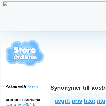
Synonymer till
kost
Veckans ord är
Ã¥tskild
avgift
pris
taxa
utg
De senaste sökningarna:
kommande
kÃ¶ttrÃ¤tt