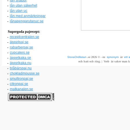
-
lån snabbt
-
lån utan säkerhet
-
lån utan uc
-
lån med anmärkningar
-
lånapengarutanuc.se
Supergoda pajrecept:
-
receptcentralen.se
-
äppelpaj.se
-
rabarberpaj.se
-
cupcakes.se
StoraOrdlistan
.se 2026 © - en
synonym
är
ett 
-
äppelkaka.se
och hatt och ring. |
Verb
är saker man ka
-
äppelkaka.nu
-
blåbärspaj.nu
-
chokladmousse.se
-
smultronpaj.se
-
citronpaj.se
-
matkanalen.se