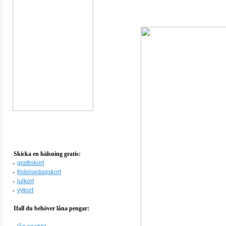
Skicka en hälsning gratis:
-
grattiskort
-
födelsedagskort
-
julkort
-
vykort
Ifall du behöver låna pengar: