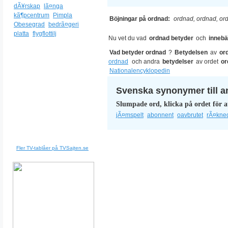
dÃ¥rskap
lã¤nga
kã¶pcentrum
Pimpla
Böjningar på ordnad:
ordnad, ordnad, or
Obesegrad
bedrã¤geri
platta
flygflottilj
Nu vet du vad
ordnad betyder
och
innebä
Vad betyder ordnad
?
Betydelsen
av
or
ordnad
och andra
betydelser
av ordet
o
Nationalencyklopedin
Svenska synonymer till a
Slumpade ord, klicka på ordet för a
jÃ¤mspelt
abonnent
oavbrutet
rÃ¤kne
Fler TV-tablåer på TVSajten.se