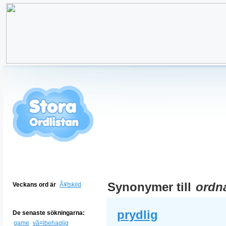
Synonymer till
ordn
Veckans ord är
Ã¥tskild
prydlig
De senaste sökningarna:
game
vã¤lbehaglig