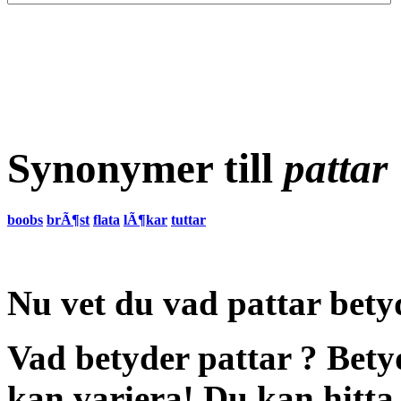
Synonymer till
pattar
boobs
brÃ¶st
flata
lÃ¶kar
tuttar
Nu vet du vad
pattar bety
Vad betyder pattar
?
Bety
kan variera! Du kan hitta