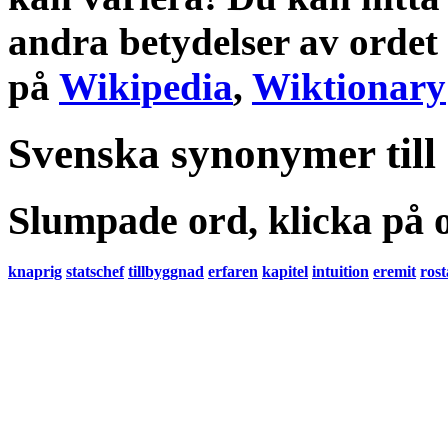
andra
betydelser
av ordet
på
Wikipedia
,
Wiktionary
Svenska synonymer till
Slumpade ord, klicka på o
knaprig
statschef
tillbyggnad
erfaren
kapitel
intuition
eremit
rost