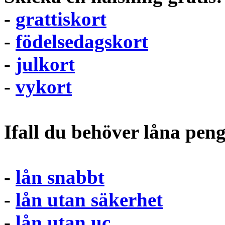
-
grattiskort
-
födelsedagskort
-
julkort
-
vykort
Ifall du behöver låna pen
-
lån snabbt
-
lån utan säkerhet
-
lån utan uc