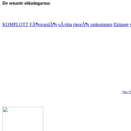
De senaste sökningarna:
KOMPLOTT
FÃ¶rsvarslÃ¶s
oÃ¤kta
rigorÃ¶s
omkommen
Ekipage
Fler T