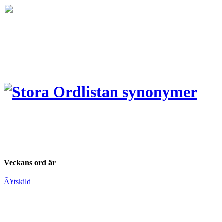
Veckans ord är
Ã¥tskild