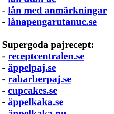
-
lån med anmärkningar
-
lånapengarutanuc.se
Supergoda pajrecept:
-
receptcentralen.se
-
äppelpaj.se
-
rabarberpaj.se
-
cupcakes.se
-
äppelkaka.se
-
äppelkaka.nu