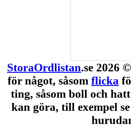
StoraOrdlistan
.se 2026 ©
för något, såsom
flicka
f
ting, såsom boll och hatt
kan göra, till exempel se
hurudana