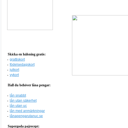
Skicka en hälsning gratis:
-
grattiskort
-
födelsedagskort
-
julkort
-
vykort
Ifall du behöver låna pengar:
-
lån snabbt
-
lån utan säkerhet
-
lån utan uc
-
lån med anmärkningar
-
lånapengarutanuc.se
Supergoda pajrecept: