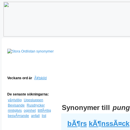
Veckans ord är
Ã¥tskild
De senaste sökningarna:
vã¤lvillig
Uppsluppen
Bevisande
Rusdrycker
Synonymer till
pung
rimligtvis
oginhet
tillfÃ¤llig
besvÃ¤rande
anfall
list
bÃ¶rs
kÃ¶nssÃ¤ck