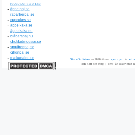
-
receptcentralen.se
-
äppelpaj.se
-
rabarberpaj.se
-
cupcakes.se
-
äppelkaka.se
-
äppelkaka.nu
-
blåbärspaj.nu
-
chokladmousse.se
-
smultronpaj.se
-
citronpaj.se
-
matkanalen.se
StoraOrdlistan
.se 2026 © - en
synonym
är
ett 
och hatt och ring. |
Verb
är saker man ka