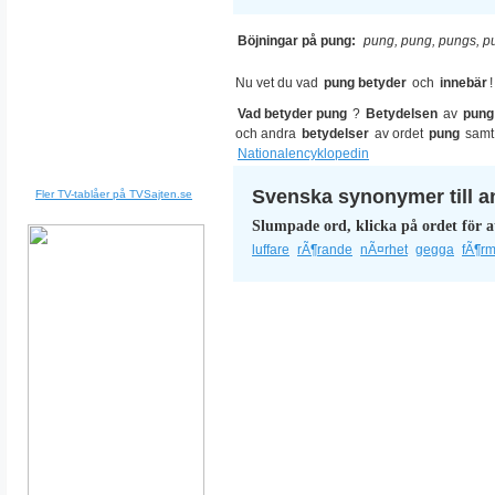
Böjningar på pung:
pung, pung, pungs, p
Nu vet du vad
pung betyder
och
innebär
!
Vad betyder pung
?
Betydelsen
av
pung
och andra
betydelser
av ordet
pung
samt
Nationalencyklopedin
Svenska synonymer till a
Fler TV-tablåer på TVSajten.se
Slumpade ord, klicka på ordet för a
luffare
rÃ¶rande
nÃ¤rhet
gegga
fÃ¶rm