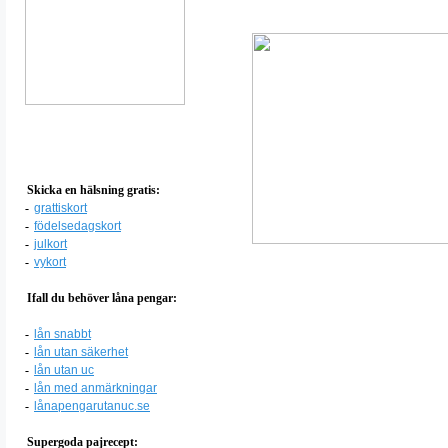
Skicka en hälsning gratis:
-
grattiskort
-
födelsedagskort
-
julkort
-
vykort
Ifall du behöver låna pengar:
-
lån snabbt
-
lån utan säkerhet
-
lån utan uc
-
lån med anmärkningar
-
lånapengarutanuc.se
Supergoda pajrecept: