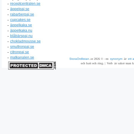
-
receptcentralen.se
-
äppelpaj.se
-
rabarberpaj.se
-
cupcakes.se
-
äppelkaka.se
-
äppelkaka.nu
-
blåbärspaj.nu
-
chokladmousse.se
-
smultronpaj.se
-
citronpaj.se
-
matkanalen.se
StoraOrdlistan
.se 2026 © - en
synonym
är
ett 
och hatt och ring. |
Verb
är saker man ka