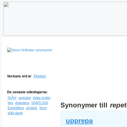
Veckans ord är
Ã¥tskild
De senaste sökningarna:
GrÃ¤l
uppslag
duka under
lika
diskutera
SAMTLIGA
Synonymer till
repe
Expedition
enskild
Term
slã¥ dank
upprepa