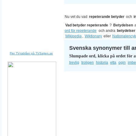
Nu vet du vad
repeterande betyder
och
i
Vad betyder repeterande
?
Betydelsen
ord för repeterande
och andra
betydelser
Wikipedia
,
Wiktionary
eller
Nationalencyk
Svenska synonymer till a
Fler TV-tablåer på TVSajten.se
Slumpade ord, klicka på ordet för a
trevlig
troligen
historia
etta
ogin
imbec