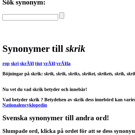
Sök synonym:
Synonymer till
skrik
rop
skri
skrÃ¥l
tjut
vrÃ¥l
vrÃ¥la
Böjningar på skrik:
skrik, skrik, skriks, skriket, skrikets, skrik, skr
Nu vet du vad
skrik betyder
och
innebär
!
Vad betyder skrik
?
Betydelsen
av
skrik
dess
innebörd
kan varier
Nationalencyklopedin
Svenska synonymer till andra ord!
Slumpade ord, klicka på ordet för att se dess synony