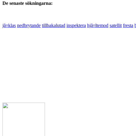
De senaste sökningarna:
jã¤klas
nedbrytande
tillbakalutad
inspektera
hjã¤ltemod
satellit
fresta