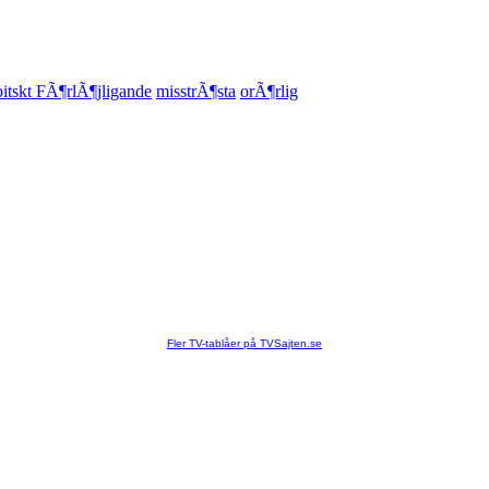
bitskt FÃ¶rlÃ¶jligande
misstrÃ¶sta
orÃ¶rlig
Fler TV-tablåer på TVSajten.se