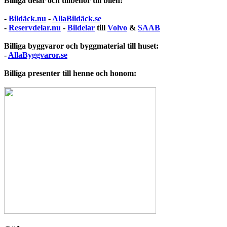
Billiga delar och tillbehör till bilen:
-
Bildäck.nu
-
AllaBildäck.se
-
Reservdelar.nu
-
Bildelar
till
Volvo
&
SAAB
Billiga byggvaror och byggmaterial till huset:
-
AllaByggvaror.se
Billiga presenter till henne och honom: