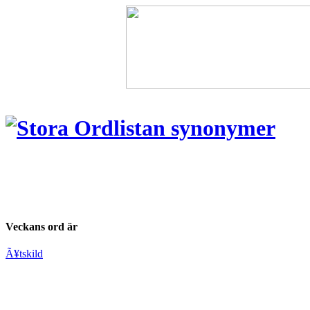
Veckans ord är
Ã¥tskild