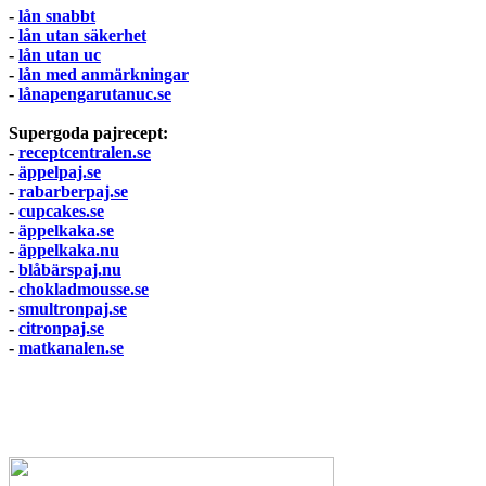
-
lån snabbt
-
lån utan säkerhet
-
lån utan uc
-
lån med anmärkningar
-
lånapengarutanuc.se
Supergoda pajrecept:
-
receptcentralen.se
-
äppelpaj.se
-
rabarberpaj.se
-
cupcakes.se
-
äppelkaka.se
-
äppelkaka.nu
-
blåbärspaj.nu
-
chokladmousse.se
-
smultronpaj.se
-
citronpaj.se
-
matkanalen.se