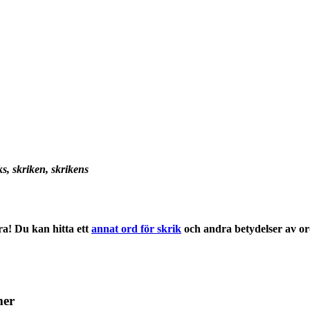
iks, skriken, skrikens
a! Du kan hitta ett
annat ord för skrik
och andra
betydelser
av or
mer