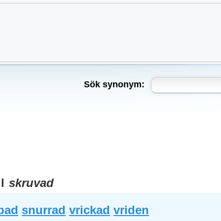
Sök synonym:
ll
skruvad
bad
snurrad
vrickad
vriden