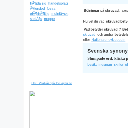
frÃ¶jda sig
handelsplats
Ã¥terstod
fostra
Böjningar på skruvad:
skr
ofÃ¶rtrÃ¶ttlig
molntã¤ckt
saklÃ¶s
moppe
Nu vet du vad
skruvad bety
Vad betyder skruvad
?
Bet
skruvad
och andra
betydel
eller
Nationalencyklopedin
Svenska synonym
Slumpade ord, klicka p
besiktningsman
skrika
g
Fler TV-tablåer på TVSajten.se