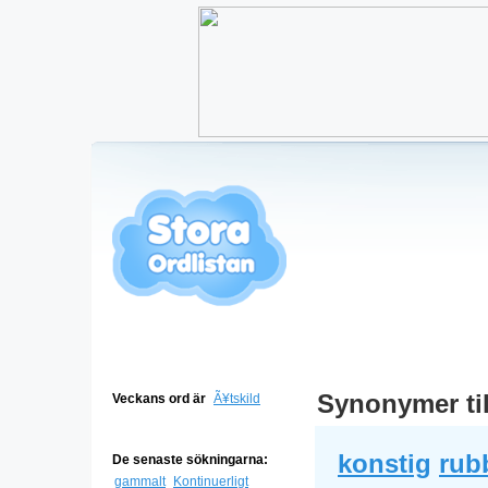
Synonymer ti
Veckans ord är
Ã¥tskild
konstig
rub
De senaste sökningarna:
gammalt
Kontinuerligt