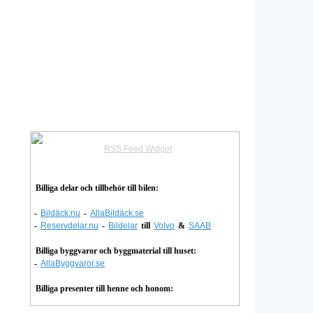
RSS Feed Widget
Billiga delar och tillbehör till bilen:
-
Bildäck.nu
-
AllaBildäck.se
-
Reservdelar.nu
-
Bildelar
till
Volvo
&
SAAB
Billiga byggvaror och byggmaterial till huset:
-
AllaByggvaror.se
Billiga presenter till henne och honom: