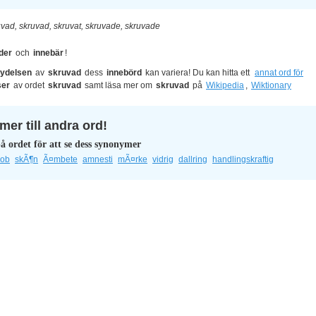
uvad, skruvad, skruvat, skruvade, skruvade
der
och
innebär
!
ydelsen
av
skruvad
dess
innebörd
kan variera! Du kan hitta ett
annat ord för
ser
av ordet
skruvad
samt läsa mer om
skruvad
på
Wikipedia
,
Wiktionary
er till andra ord!
å ordet för att se dess synonymer
lob
skÃ¶n
Ã¤mbete
amnesti
mÃ¤rke
vidrig
dallring
handlingskraftig