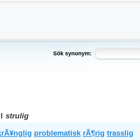
Sök synonym:
ll
strulig
krÃ¥nglig
problematisk
rÃ¶rig
trasslig