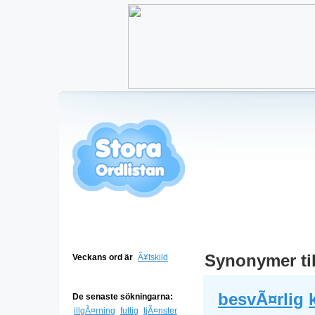
Synonymer ti
Veckans ord är
Ã¥tskild
besvÃ¤rlig
De senaste sökningarna:
illgÃ¤rning
futtig
tjÃ¤nster