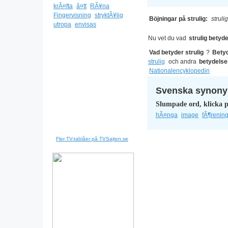
krÃ¤fta
ã¤tt
RÃ¥na
Fingervisning
stryktÃ¥lig
Böjningar på strulig:
strulig
utropa
envisas
Nu vet du vad
strulig betyd
Vad betyder strulig
?
Bety
strulig
och andra
betydelse
Nationalencyklopedin
Svenska synonym
Slumpade ord, klicka p
hÃ¤nga
image
fÃ¶renin
Fler TV-tablåer på TVSajten.se