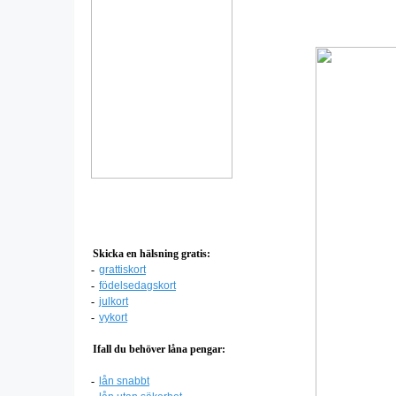
Skicka en hälsning gratis:
-
grattiskort
-
födelsedagskort
-
julkort
-
vykort
Ifall du behöver låna pengar:
-
lån snabbt