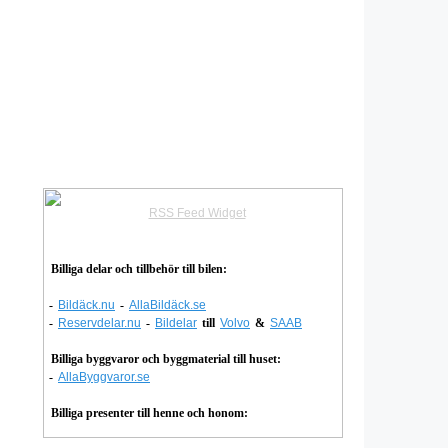
RSS Feed Widget
Billiga delar och tillbehör till bilen:
-
Bildäck.nu
-
AllaBildäck.se
-
Reservdelar.nu
-
Bildelar
till
Volvo
&
SAAB
Billiga byggvaror och byggmaterial till huset:
-
AllaByggvaror.se
Billiga presenter till henne och honom: