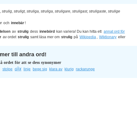
, strulig, struligt, struliga, struliga, struligare, struligast, struligaste, strulige
er
och
innebär
!
delsen
av
strulig
dess
innebörd
kan variera! Du kan hitta ett
annat ord för
r
av ordet
strulig
samt läsa mer om
strulig
på
Wikipedia
,
Wiktionary
eller
er till andra ord!
å ordet för att se dess synonymer
g
stolpe
dÃ¥
linje
bege sig
klara av
klurig
rackarunge