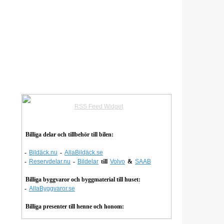
RSS Feed Widget
Billiga delar och tillbehör till bilen:
-
Bildäck.nu
-
AllaBildäck.se
-
Reservdelar.nu
-
Bildelar
till
Volvo
&
SAAB
Billiga byggvaror och byggmaterial till huset:
-
AllaByggvaror.se
Billiga presenter till henne och honom: