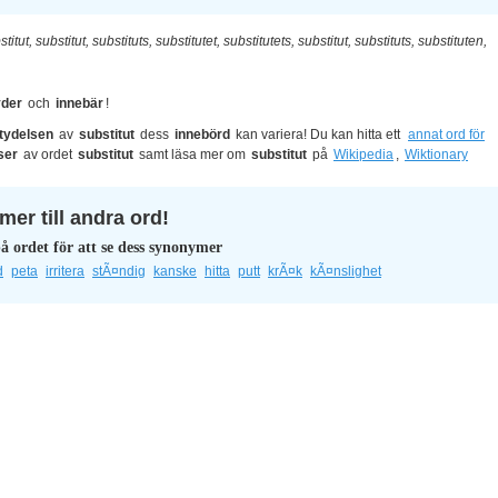
stitut, substitut, substituts, substitutet, substitutets, substitut, substituts, substituten,
yder
och
innebär
!
tydelsen
av
substitut
dess
innebörd
kan variera! Du kan hitta ett
annat ord för
ser
av ordet
substitut
samt läsa mer om
substitut
på
Wikipedia
,
Wiktionary
er till andra ord!
å ordet för att se dess synonymer
d
peta
irritera
stÃ¤ndig
kanske
hitta
putt
krÃ¤k
kÃ¤nslighet