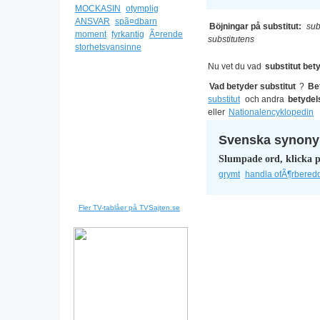
MOCKASIN
otymplig
ANSVAR
spã¤dbarn
Böjningar på substitut:
sub
moment
fyrkantig
Ã¤rende
substitutens
storhetsvansinne
Nu vet du vad
substitut bet
Vad betyder substitut
?
Be
substitut
och andra
betydel
eller
Nationalencyklopedin
Svenska synonym
Slumpade ord, klicka p
grymt
handla ofÃ¶rbered
Fler TV-tablåer på TVSajten.se