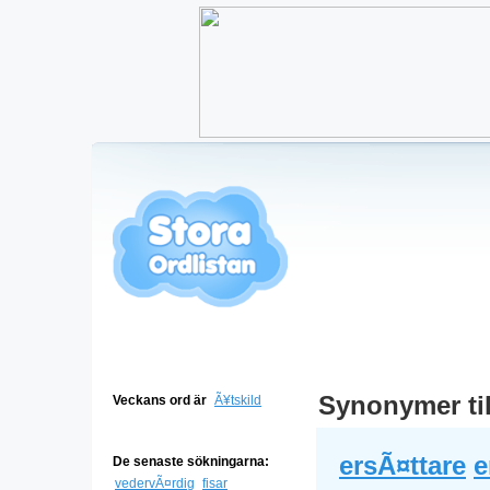
Synonymer ti
Veckans ord är
Ã¥tskild
ersÃ¤ttare
e
De senaste sökningarna:
vedervÃ¤rdig
fisar