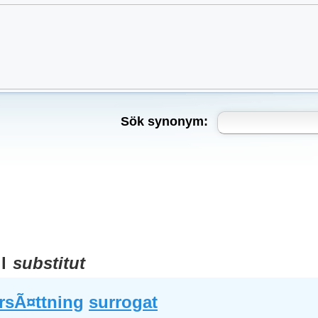
Sök synonym:
ll
substitut
rsÃ¤ttning
surrogat