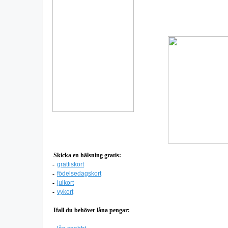
Skicka en hälsning gratis:
-
grattiskort
-
födelsedagskort
-
julkort
-
vykort
Ifall du behöver låna pengar: