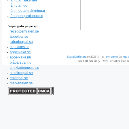
-
lån utan säkerhet
-
lån utan uc
-
lån med anmärkningar
-
lånapengarutanuc.se
Supergoda pajrecept:
-
receptcentralen.se
-
äppelpaj.se
-
rabarberpaj.se
-
cupcakes.se
-
äppelkaka.se
StoraOrdlistan
.se 2026 © - en
synonym
är
ett 
-
äppelkaka.nu
och hatt och ring. |
Verb
är saker man ka
-
blåbärspaj.nu
-
chokladmousse.se
-
smultronpaj.se
-
citronpaj.se
-
matkanalen.se