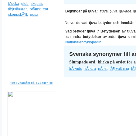
Mucka
glob
skepsis
fã¶rsã¤kran
otã¤ck
tror
Böjningar på tjuva:
tjuva, tjuva, tjuvade, t
skeppskÃ¶k
gosa
Nu vet du vad
tjuva betyder
och
innebär
!
Vad betyder tjuva
?
Betydelsen
av
tjuva
och andra
betydelser
av ordet
tjuva
samt
Nationalencyklopedin
Svenska synonymer till a
Slumpade ord, klicka på ordet för a
frÃ¤nde
fjÃ¤ttra
nÃ¤st
fÃ¶rvaltning
fÃ
Fler TV-tablåer på TVSajten.se