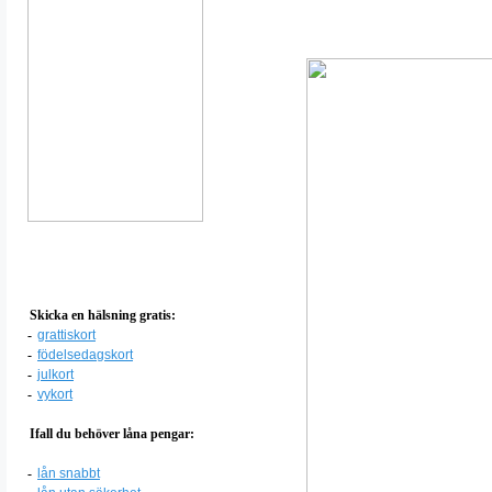
Skicka en hälsning gratis:
-
grattiskort
-
födelsedagskort
-
julkort
-
vykort
Ifall du behöver låna pengar:
-
lån snabbt