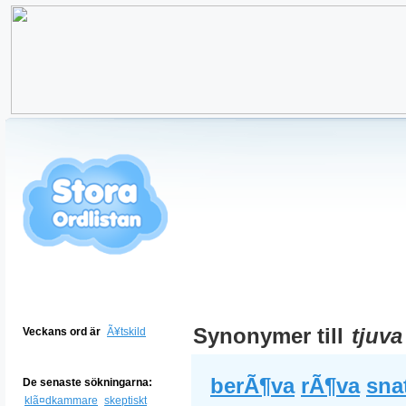
Synonymer till
tjuva
Veckans ord är
Ã¥tskild
berÃ¶va
rÃ¶va
sna
De senaste sökningarna:
klã¤dkammare
skeptiskt