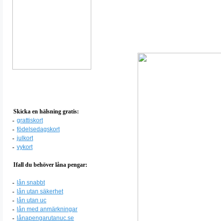
Skicka en hälsning gratis:
-
grattiskort
-
födelsedagskort
-
julkort
-
vykort
Ifall du behöver låna pengar:
-
lån snabbt
-
lån utan säkerhet
-
lån utan uc
-
lån med anmärkningar
-
lånapengarutanuc.se