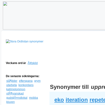
Veckans ord är
Ã¥tskild
De senaste sökningarna:
slã¶dder
efterspana
grym
utarbeta
konkordans
Synonymer till
uppr
katrinplommon
ofÃ¶rvanskad
gudstjÃ¤nstlokal
mobba
eko
iteration
repet
kluven