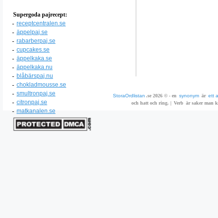
Supergoda pajrecept:
-
receptcentralen.se
-
äppelpaj.se
-
rabarberpaj.se
-
cupcakes.se
-
äppelkaka.se
-
äppelkaka.nu
-
blåbärspaj.nu
-
chokladmousse.se
-
smultronpaj.se
StoraOrdlistan
.se 2026 © - en
synonym
är
ett 
-
citronpaj.se
och hatt och ring. |
Verb
är saker man ka
-
matkanalen.se