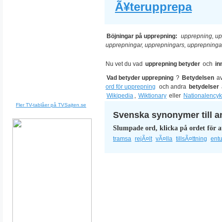
Ã¥terupprepa
Böjningar på upprepning:
upprepning, up
upprepningar, upprepningars, upprepning
Nu vet du vad
upprepning betyder
och
in
Vad betyder upprepning
?
Betydelsen
a
ord för upprepning
och andra
betydelser
Wikipedia
,
Wiktionary
eller
Nationalencyk
Fler TV-tablåer på TVSajten.se
Svenska synonymer till a
Slumpade ord, klicka på ordet för a
tramsa
rejÃ¤lt
vÃ¤lla
tillsÃ¤ttning
entu