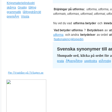
Krigsmaterielindustri
skã¤ra
Gnatig
lã¥ng
Böjningar på utforma:
utforma, utforma, u
grammatik
lã¥ngstrã¤ckt
utformats, utformas, utformad, utformat, ut
premiÃ¤r
Vissla
Nu vet du vad
utforma betyder
och
inneb
Vad betyder utforma
?
Betydelsen
av
u
utforma
och andra
betydelser
av ordet
u
Nationalencyklopedin
Svenska synonymer till a
Slumpade ord, klicka på ordet för a
prata
Ã¶vergÃ¥ng
uppfostra
elÃ¤ndig
Fler TV-tablåer på TVSajten.se