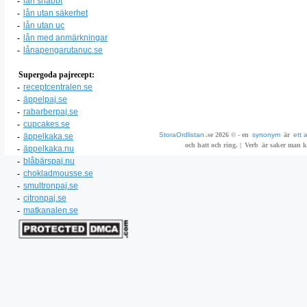
-
lån snabbt
-
lån utan säkerhet
-
lån utan uc
-
lån med anmärkningar
-
lånapengarutanuc.se
Supergoda pajrecept:
-
receptcentralen.se
-
äppelpaj.se
-
rabarberpaj.se
-
cupcakes.se
StoraOrdlistan
.se 2026 © - en
synonym
är
ett 
-
äppelkaka.se
och hatt och ring. |
Verb
är saker man ka
-
äppelkaka.nu
-
blåbärspaj.nu
-
chokladmousse.se
-
smultronpaj.se
-
citronpaj.se
-
matkanalen.se