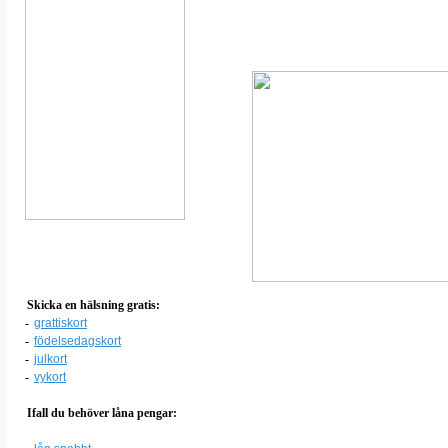
Skicka en hälsning gratis:
-
grattiskort
-
födelsedagskort
-
julkort
-
vykort
Ifall du behöver låna pengar: