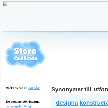
Synonymer till
utfo
Veckans ord är
ordinÃ¤r
designa
konstruer
De senaste sökningarna:
voluminÃ¶s
ã¤rlig