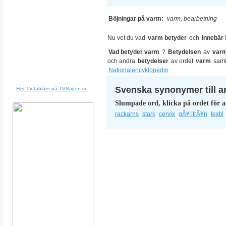
Böjningar på varm:
varm, bearbetning
Nu vet du vad
varm betyder
och
innebär
!
Vad betyder varm
?
Betydelsen
av
var
och andra
betydelser
av ordet
varm
samt
Nationalencyklopedin
Svenska synonymer till a
Fler TV-tablåer på TVSajten.se
Slumpade ord, klicka på ordet för a
rackarns
stark
cervix
gÃ¥ ifrÃ¥n
textil