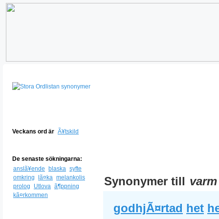
Veckans ord är
Ã¥tskild
De senaste sökningarna:
anslã¥ende
blaska
syfte
omkring
lã¤ka
melankolis
Synonymer till
varm
prolog
Utlova
ã¶ppning
kã¤rkommen
godhjÃ¤rtad
het
he