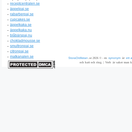
-
receptcentralen.se
-
äppelpaj.se
-
rabarberpaj.se
-
cupcakes.se
-
äppelkaka.se
-
äppelkaka.nu
-
blåbärspaj.nu
-
chokladmousse.se
-
smultronpaj.se
-
citronpaj.se
-
matkanalen.se
StoraOrdlistan
.se 2026 © - en
synonym
är
ett 
och hatt och ring. |
Verb
är saker man ka