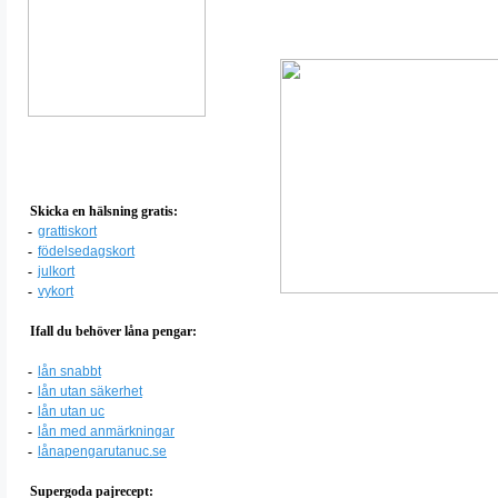
Skicka en hälsning gratis:
-
grattiskort
-
födelsedagskort
-
julkort
-
vykort
Ifall du behöver låna pengar:
-
lån snabbt
-
lån utan säkerhet
-
lån utan uc
-
lån med anmärkningar
-
lånapengarutanuc.se
Supergoda pajrecept: