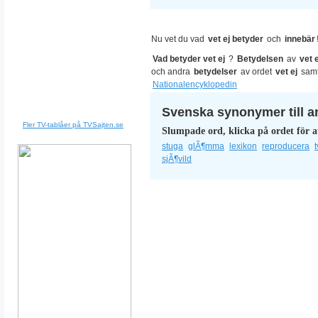
Nu vet du vad
vet ej betyder
och
innebär
Vad betyder vet ej
?
Betydelsen
av
vet e
och andra
betydelser
av ordet
vet ej
sam
Nationalencyklopedin
Svenska synonymer till a
Fler TV-tablåer på TVSajten.se
Slumpade ord, klicka på ordet för a
stuga
glÃ¶mma
lexikon
reproducera
t
sjÃ¶vild