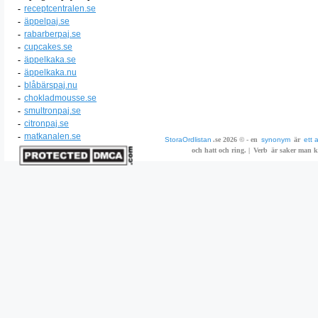
-
receptcentralen.se
-
äppelpaj.se
-
rabarberpaj.se
-
cupcakes.se
-
äppelkaka.se
-
äppelkaka.nu
-
blåbärspaj.nu
-
chokladmousse.se
-
smultronpaj.se
-
citronpaj.se
-
matkanalen.se
StoraOrdlistan
.se 2026 © - en
synonym
är
ett 
och hatt och ring. |
Verb
är saker man ka