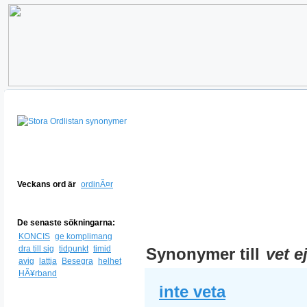
Veckans ord är
ordinÃ¤r
De senaste sökningarna:
KONCIS
ge komplimang
dra till sig
tidpunkt
timid
Synonymer till
vet e
avig
lattja
Besegra
helhet
HÃ¥rband
inte veta