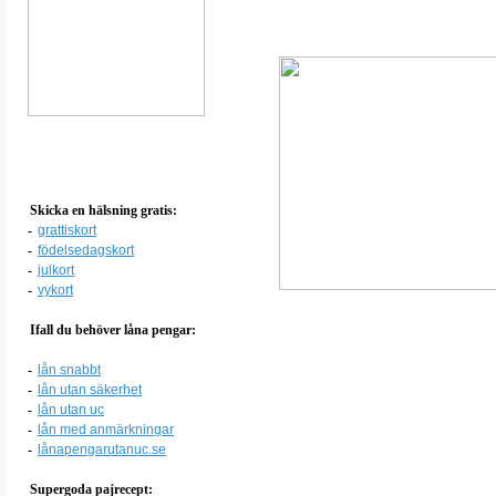
Skicka en hälsning gratis:
-
grattiskort
-
födelsedagskort
-
julkort
-
vykort
Ifall du behöver låna pengar:
-
lån snabbt
-
lån utan säkerhet
-
lån utan uc
-
lån med anmärkningar
-
lånapengarutanuc.se
Supergoda pajrecept: