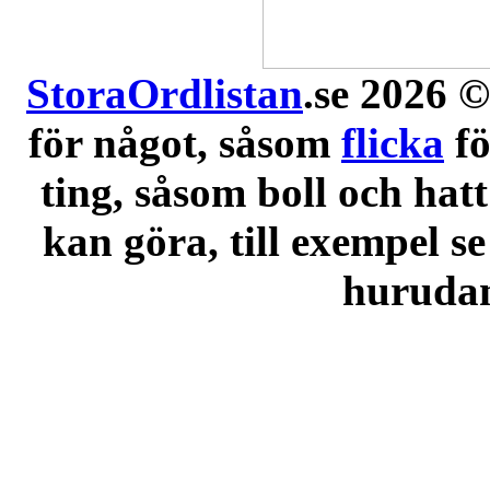
StoraOrdlistan
.se 2026 ©
för något, såsom
flicka
f
ting, såsom boll och hatt
kan göra, till exempel se
hurudana