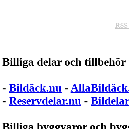
RSS 
Billiga delar och tillbehör t
-
Bildäck.nu
-
AllaBildäck
-
Reservdelar.nu
-
Bildela
Billiga byggvaror och bygg