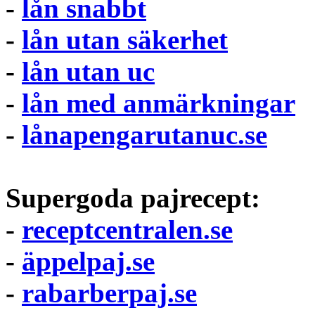
-
lån snabbt
-
lån utan säkerhet
-
lån utan uc
-
lån med anmärkningar
-
lånapengarutanuc.se
Supergoda pajrecept:
-
receptcentralen.se
-
äppelpaj.se
-
rabarberpaj.se