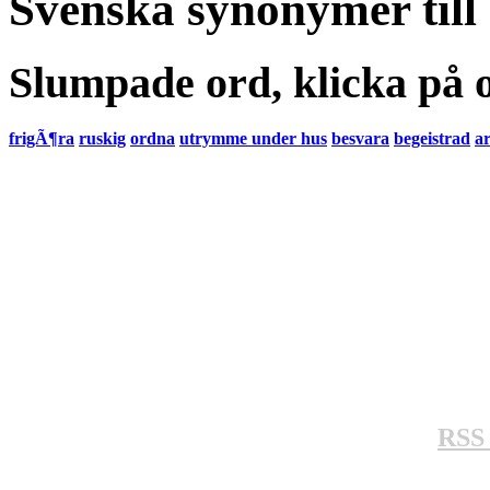
Svenska synonymer till
Slumpade ord, klicka på o
frigÃ¶ra
ruskig
ordna
utrymme under hus
besvara
begeistrad
a
RSS 