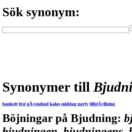
Sök synonym:
Synonymer till
Bjudn
bankett
fest
gÃ¤stabud
kalas
middag
party
tillstÃ¤llning
Böjningar på Bjudning:
b
bjudningen, bjudningens, 