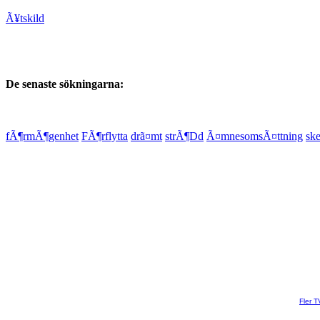
Ã¥tskild
De senaste sökningarna:
fÃ¶rmÃ¶genhet
FÃ¶rflytta
drã¤mt
strÃ¶Dd
Ã¤mnesomsÃ¤ttning
sk
Fler T