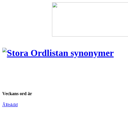
Veckans ord är
Ã¥tskild