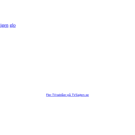
igen
glo
Fler TV-tablåer på TVSajten.se