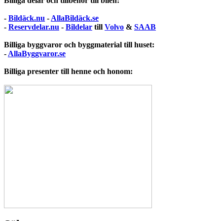
Billiga delar och tillbehör till bilen:
-
Bildäck.nu
-
AllaBildäck.se
-
Reservdelar.nu
-
Bildelar
till
Volvo
&
SAAB
Billiga byggvaror och byggmaterial till huset:
-
AllaByggvaror.se
Billiga presenter till henne och honom: