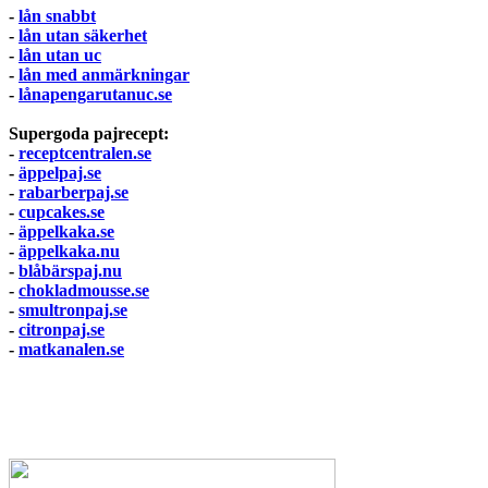
-
lån snabbt
-
lån utan säkerhet
-
lån utan uc
-
lån med anmärkningar
-
lånapengarutanuc.se
Supergoda pajrecept:
-
receptcentralen.se
-
äppelpaj.se
-
rabarberpaj.se
-
cupcakes.se
-
äppelkaka.se
-
äppelkaka.nu
-
blåbärspaj.nu
-
chokladmousse.se
-
smultronpaj.se
-
citronpaj.se
-
matkanalen.se