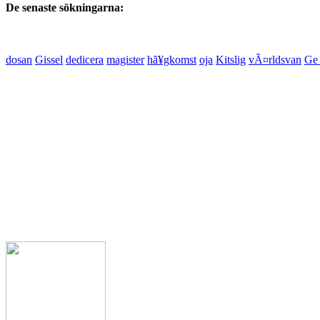
De senaste sökningarna:
dosan
Gissel
dedicera
magister
hã¥gkomst
oja
Kitslig
vÃ¤rldsvan
Ge 