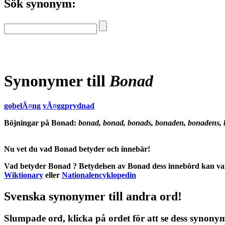
Sök synonym:
Synonymer till
Bonad
gobelÃ¤ng
vÃ¤ggprydnad
Böjningar på Bonad:
bonad, bonad, bonads, bonaden, bonadens, 
Nu vet du vad
Bonad betyder
och
innebär
!
Vad betyder Bonad
?
Betydelsen
av
Bonad
dess
innebörd
kan var
Wiktionary
eller
Nationalencyklopedin
Svenska synonymer till andra ord!
Slumpade ord, klicka på ordet för att se dess synony