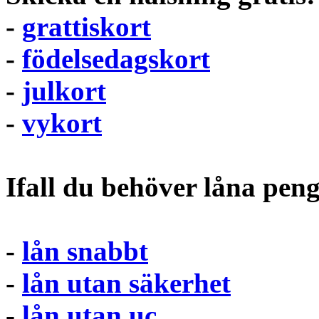
-
grattiskort
-
födelsedagskort
-
julkort
-
vykort
Ifall du behöver låna pen
-
lån snabbt
-
lån utan säkerhet
-
lån utan uc