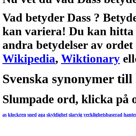
Vad betyder Dass
?
Betyde
kan variera! Du kan hitta
andra
betydelser
av ordet
Wikipedia
,
Wiktionary
el
Svenska synonymer till
Slumpade ord, klicka på o
as
klockren
sned
aga
skyldighet
slarvig
verklighetsbaserad
hante