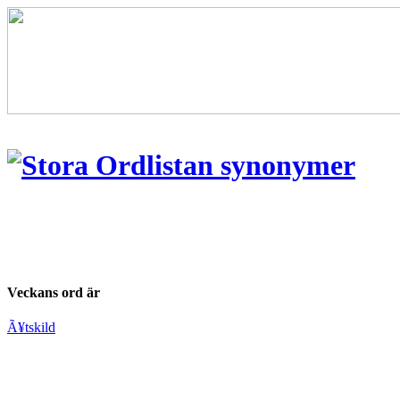
Veckans ord är
Ã¥tskild