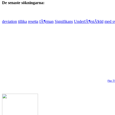
De senaste sökningarna:
deviation
tillika
resetta
fÃ¶rman
Signifikans
UnderfÃ¶rstÃ¥dd
med s
Fler T