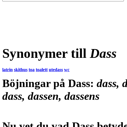
Synonymer till
Dass
latrin
skithus
toa
toalett
utedass
wc
Böjningar på Dass:
dass, d
dass, dassen, dassens
Nu vet du vad
Dass betyd