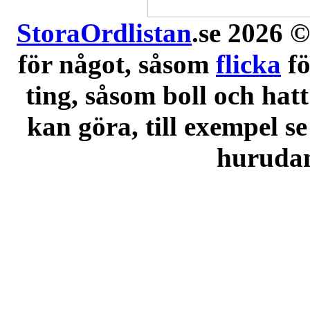
StoraOrdlistan
.se 2026 ©
för något, såsom
flicka
f
ting, såsom boll och hatt
kan göra, till exempel se
hurudana