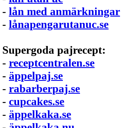
-
lån med anmärkningar
-
lånapengarutanuc.se
Supergoda pajrecept:
-
receptcentralen.se
-
äppelpaj.se
-
rabarberpaj.se
-
cupcakes.se
-
äppelkaka.se
-
äppelkaka.nu