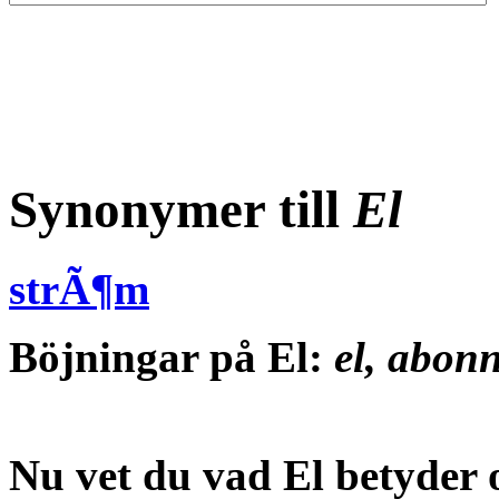
Synonymer till
El
strÃ¶m
Böjningar på El:
el, abon
Nu vet du vad
El betyder