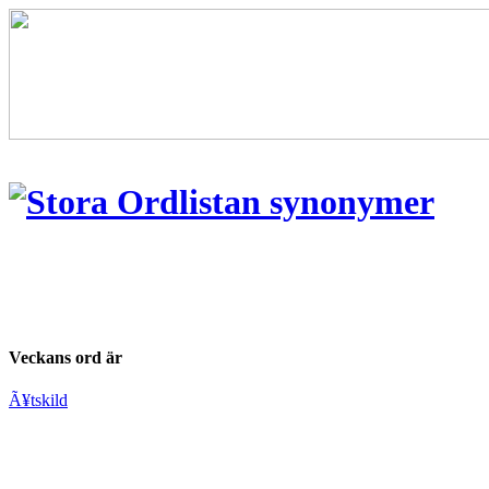
Veckans ord är
Ã¥tskild