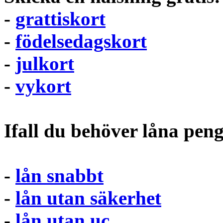
-
grattiskort
-
födelsedagskort
-
julkort
-
vykort
Ifall du behöver låna pen
-
lån snabbt
-
lån utan säkerhet
-
lån utan uc