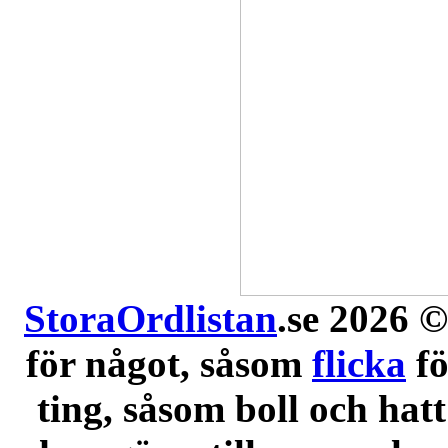
StoraOrdlistan
.se 2026 ©
för något, såsom
flicka
f
ting, såsom boll och hatt