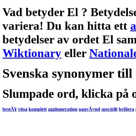
Vad betyder El
?
Betydels
variera! Du kan hitta ett
a
betydelser
av ordet
El
sam
Wiktionary
eller
National
Svenska synonymer till
Slumpade ord, klicka på o
bestÃ¥
vitsa
komplett
agglomeration
oanvÃ¤nd
speciellt
briljera