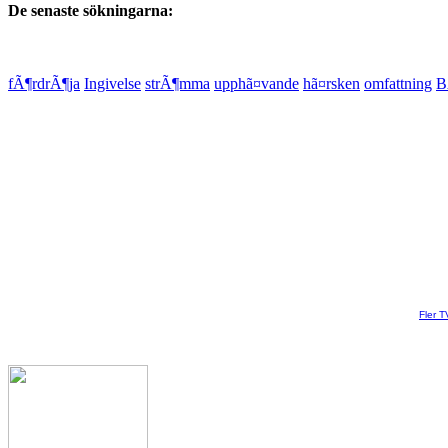
De senaste sökningarna:
fÃ¶rdrÃ¶ja
Ingivelse
strÃ¶mma
upphã¤vande
hã¤rsken
omfattning
B
Fler T