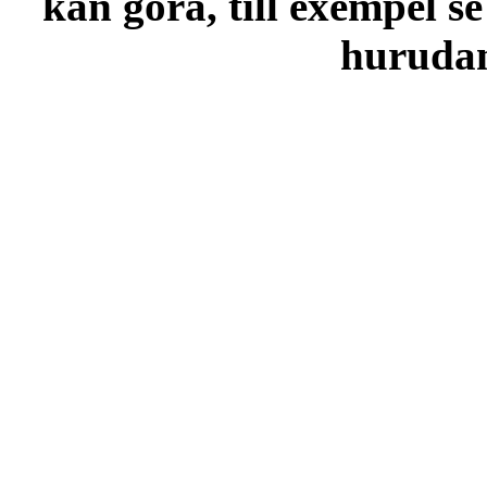
kan göra, till exempel se
hurudana