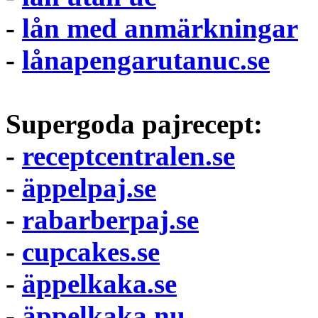
-
lån med anmärkningar
-
lånapengarutanuc.se
Supergoda pajrecept:
-
receptcentralen.se
-
äppelpaj.se
-
rabarberpaj.se
-
cupcakes.se
-
äppelkaka.se
-
äppelkaka.nu