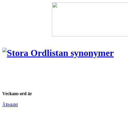
Veckans ord är
Ã¥tskild