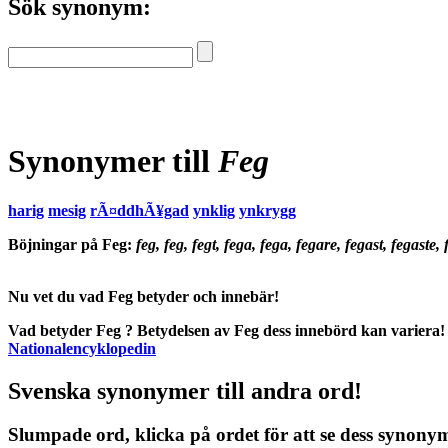
Sök synonym:
Synonymer till
Feg
harig
mesig
rÃ¤ddhÃ¥gad
ynklig
ynkrygg
Böjningar på Feg:
feg, feg, fegt, fega, fega, fegare, fegast, fegaste, 
Nu vet du vad
Feg betyder
och
innebär
!
Vad betyder Feg
?
Betydelsen
av
Feg
dess
innebörd
kan variera! 
Nationalencyklopedin
Svenska synonymer till andra ord!
Slumpade ord, klicka på ordet för att se dess synony