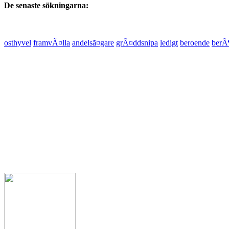
De senaste sökningarna:
osthyvel
framvÃ¤lla
andelsã¤gare
grÃ¤ddsnipa
ledigt
beroende
berÃ