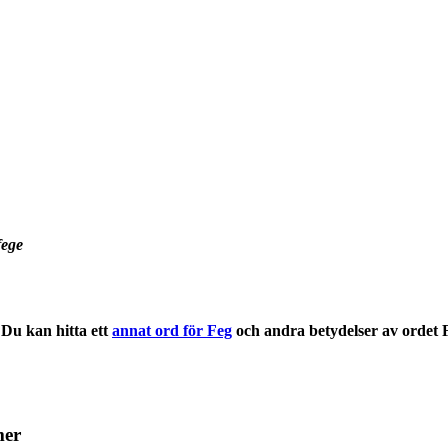
fege
Du kan hitta ett
annat ord för Feg
och andra
betydelser
av ordet
mer