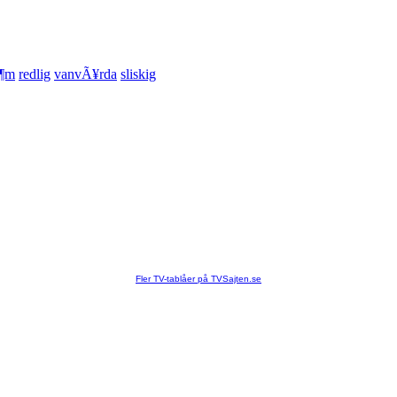
¶m
redlig
vanvÃ¥rda
sliskig
Fler TV-tablåer på TVSajten.se