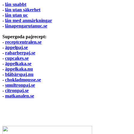
-
lån snabbt
-
lån utan säkerhet
-
lån utan uc
-
lån med anmärkningar
-
lånapengarutanuc.se
Supergoda pajrecept:
-
receptcentralen.se
-
äppelpaj.se
-
rabarberpaj.se
-
cupcakes.se
-
äppelkaka.se
-
äppelkaka.nu
-
blåbärspaj.nu
-
chokladmousse.se
-
smultronpaj.se
-
citronpaj.se
-
matkanalen.se