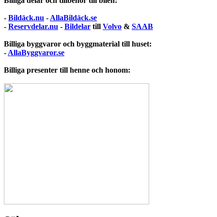
Billiga delar och tillbehör till bilen:
-
Bildäck.nu
-
AllaBildäck.se
-
Reservdelar.nu
-
Bildelar
till
Volvo
&
SAAB
Billiga byggvaror och byggmaterial till huset:
-
AllaByggvaror.se
Billiga presenter till henne och honom: