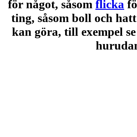
för något, såsom
flicka
f
ting, såsom boll och hatt
kan göra, till exempel se
hurudana