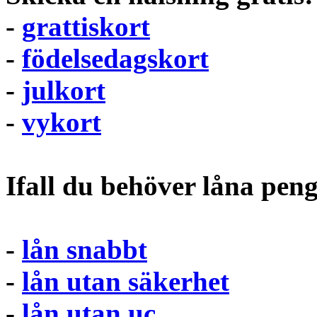
-
grattiskort
-
födelsedagskort
-
julkort
-
vykort
Ifall du behöver låna pen
-
lån snabbt
-
lån utan säkerhet
-
lån utan uc