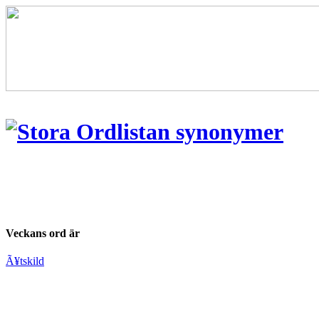
Veckans ord är
Ã¥tskild