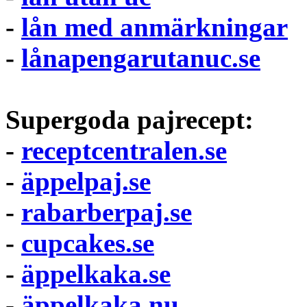
-
lån med anmärkningar
-
lånapengarutanuc.se
Supergoda pajrecept:
-
receptcentralen.se
-
äppelpaj.se
-
rabarberpaj.se
-
cupcakes.se
-
äppelkaka.se
-
äppelkaka.nu