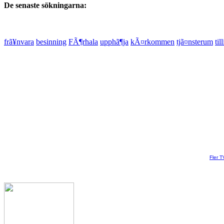
De senaste sökningarna:
frã¥nvara
besinning
FÃ¶rhala
upphã¶ja
kÃ¤rkommen
tjã¤nsterum
til
Fler T