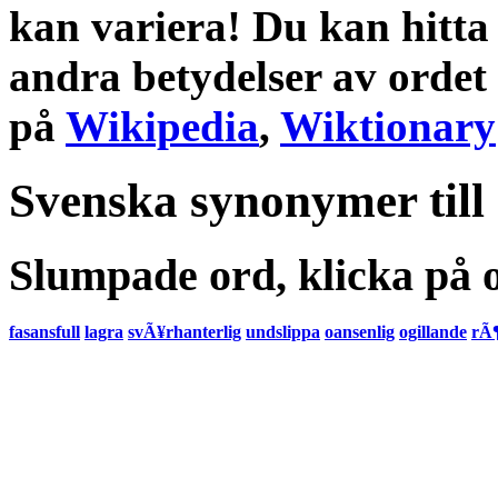
kan variera! Du kan hitta
andra
betydelser
av ordet
på
Wikipedia
,
Wiktionary
Svenska synonymer till
Slumpade ord, klicka på o
fasansfull
lagra
svÃ¥rhanterlig
undslippa
oansenlig
ogillande
rÃ