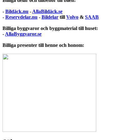
Billiga delar och tillbehör till bilen:
-
Bildäck.nu
-
AllaBildäck.se
-
Reservdelar.nu
-
Bildelar
till
Volvo
&
SAAB
Billiga byggvaror och byggmaterial till huset:
-
AllaByggvaror.se
Billiga presenter till henne och honom: