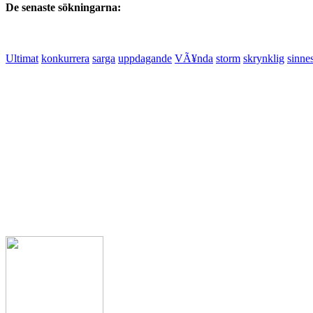
De senaste sökningarna:
Ultimat
konkurrera
sarga
uppdagande
VÃ¥nda
storm
skrynklig
sinne