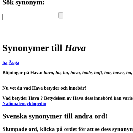
Sök synonym:
Synonymer till
Hava
ha
Ã¤ga
Böjningar på Hava:
hava, ha, ha, hava, hade, haft, har, haver, ha
Nu vet du vad
Hava betyder
och
innebär
!
Vad betyder Hava
?
Betydelsen
av
Hava
dess
innebörd
kan varie
Nationalencyklopedin
Svenska synonymer till andra ord!
Slumpade ord, klicka på ordet för att se dess synony