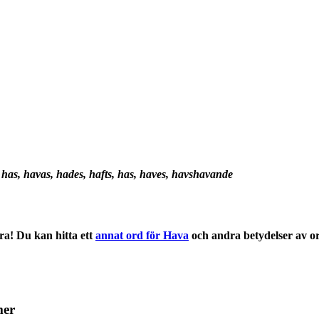
, has, havas, hades, hafts, has, haves, havshavande
ra! Du kan hitta ett
annat ord för Hava
och andra
betydelser
av o
mer