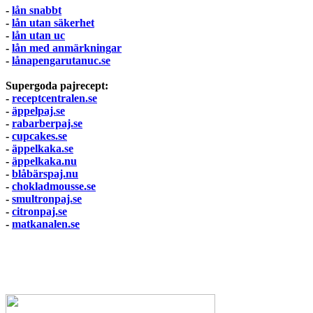
-
lån snabbt
-
lån utan säkerhet
-
lån utan uc
-
lån med anmärkningar
-
lånapengarutanuc.se
Supergoda pajrecept:
-
receptcentralen.se
-
äppelpaj.se
-
rabarberpaj.se
-
cupcakes.se
-
äppelkaka.se
-
äppelkaka.nu
-
blåbärspaj.nu
-
chokladmousse.se
-
smultronpaj.se
-
citronpaj.se
-
matkanalen.se