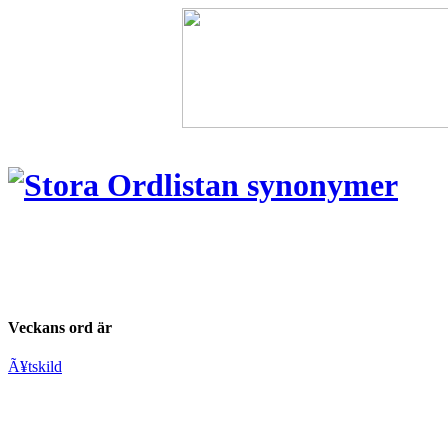
Veckans ord är
Ã¥tskild