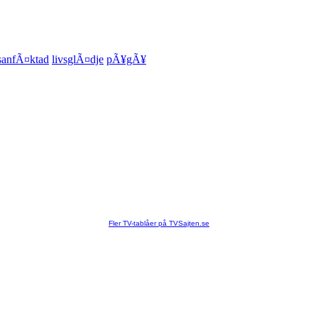
sanfÃ¤ktad
livsglÃ¤dje
pÃ¥gÃ¥
Fler TV-tablåer på TVSajten.se