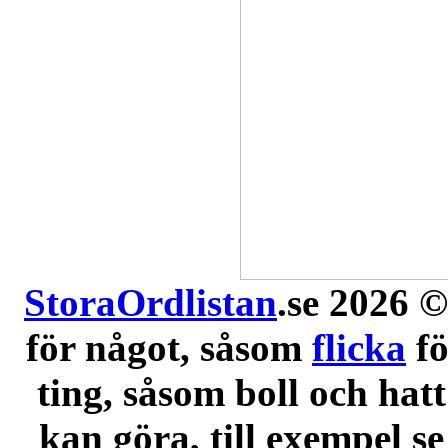
StoraOrdlistan
.se 2026 ©
för något, såsom
flicka
f
ting, såsom boll och hatt
kan göra, till exempel se