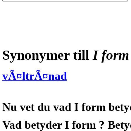
Synonymer till
I form
vÃ¤ltrÃ¤nad
Nu vet du vad
I form bety
Vad betyder I form
?
Bety