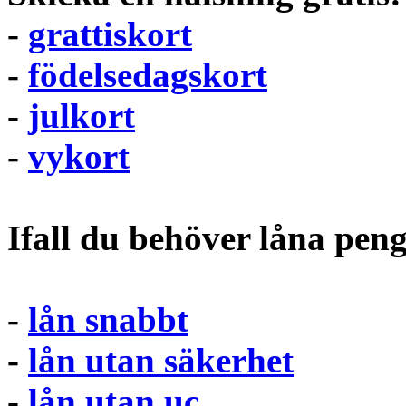
-
grattiskort
-
födelsedagskort
-
julkort
-
vykort
Ifall du behöver låna pen
-
lån snabbt
-
lån utan säkerhet
-
lån utan uc