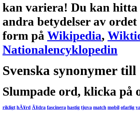
kan variera! Du kan hitta
andra
betydelser
av ordet
form
på
Wikipedia
,
Wikti
Nationalencyklopedin
Svenska synonymer till
Slumpade ord, klicka på o
rikligt
hÃ¥rd
Ã¥dra
fascinera
hastig
tjuva
match
mobil
ofarlig
v