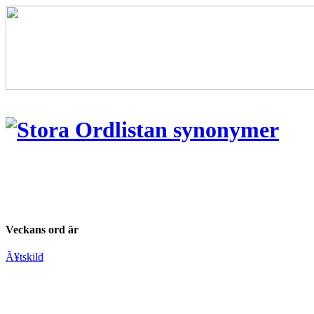
Veckans ord är
Ã¥tskild