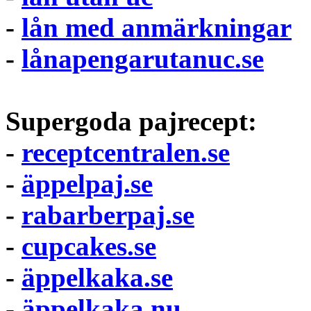
-
lån med anmärkningar
-
lånapengarutanuc.se
Supergoda pajrecept:
-
receptcentralen.se
-
äppelpaj.se
-
rabarberpaj.se
-
cupcakes.se
-
äppelkaka.se
-
äppelkaka.nu