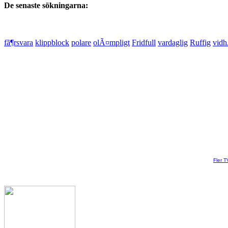
De senaste sökningarna:
fã¶rsvara
klippblock
polare
olÃ¤mpligt
Fridfull
vardaglig
Ruffig
vidh
Fler T