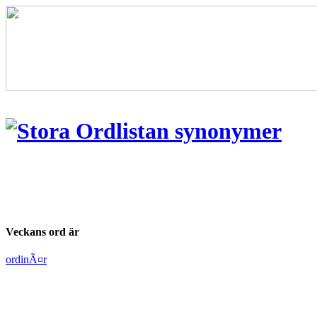
Veckans ord är
ordinÃ¤r