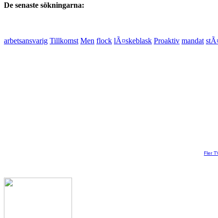
De senaste sökningarna:
arbetsansvarig
Tillkomst
Men
flock
lÃ¤skeblask
Proaktiv
mandat
stÃ
Fler T