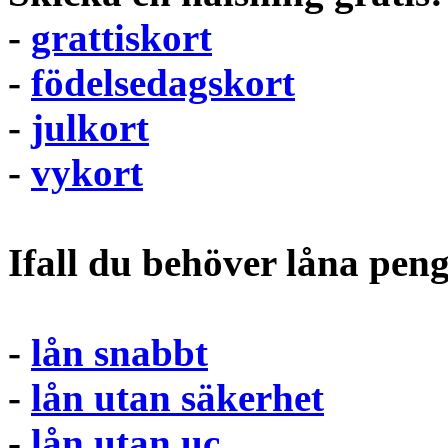
-
grattiskort
-
födelsedagskort
-
julkort
-
vykort
Ifall du behöver låna pen
-
lån snabbt
-
lån utan säkerhet
-
lån utan uc