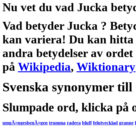
Nu vet du vad
Jucka bety
Vad betyder Jucka
?
Bety
kan variera! Du kan hitta
andra
betydelser
av ordet
på
Wikipedia
,
Wiktionary
Svenska synonymer till
Slumpade ord, klicka på o
umgÃ¤ngesbenÃ¤gen
trumma
radera
bluff
felutvecklad
granne