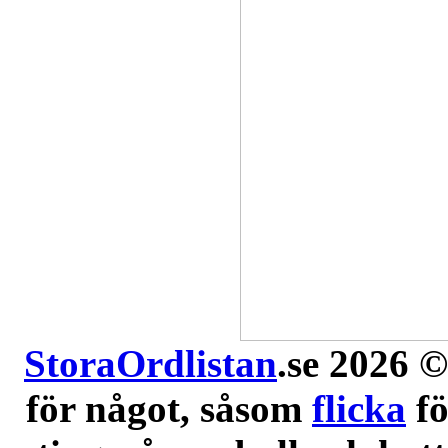
StoraOrdlistan
.se 2026 ©
för något, såsom
flicka
f