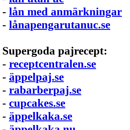
-
lån med anmärkningar
-
lånapengarutanuc.se
Supergoda pajrecept:
-
receptcentralen.se
-
äppelpaj.se
-
rabarberpaj.se
-
cupcakes.se
-
äppelkaka.se
-
äppelkaka.nu