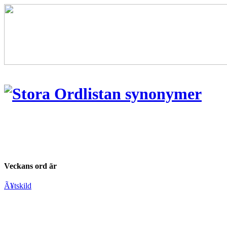
Veckans ord är
Ã¥tskild