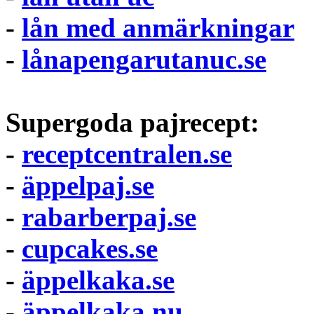
-
lån med anmärkningar
-
lånapengarutanuc.se
Supergoda pajrecept:
-
receptcentralen.se
-
äppelpaj.se
-
rabarberpaj.se
-
cupcakes.se
-
äppelkaka.se
-
äppelkaka.nu