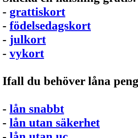
-
grattiskort
-
födelsedagskort
-
julkort
-
vykort
Ifall du behöver låna pen
-
lån snabbt
-
lån utan säkerhet
-
lån utan uc