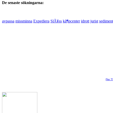
De senaste sökningarna:
avpassa
missminna
Expediera
SlÃ¥ss
kã¶pcenter
idrott
jurist
sedimen
Fler T