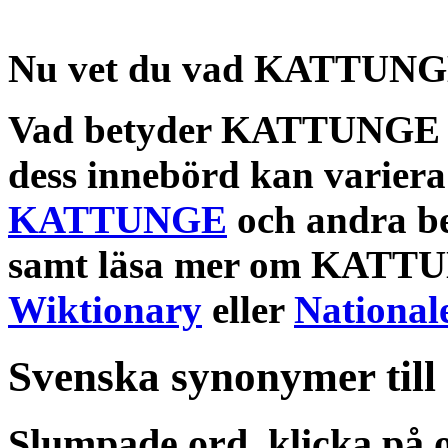
Nu vet du vad
KATTUNGE
Vad betyder KATTUNG
dess
innebörd
kan variera
KATTUNGE
och andra
b
samt läsa mer om
KATT
Wiktionary
eller
National
Svenska synonymer till
Slumpade ord, klicka på o