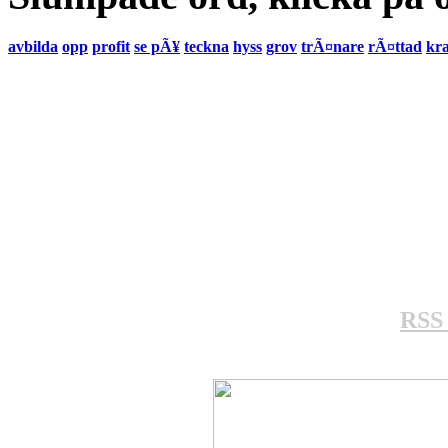
avbilda
opp
profit
se pÃ¥
teckna
hyss
grov
trÃ¤nare
rÃ¤ttad
kra
RSS 