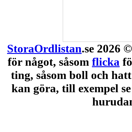
StoraOrdlistan
.se 2026 ©
för något, såsom
flicka
f
ting, såsom boll och hatt
kan göra, till exempel se
hurudana