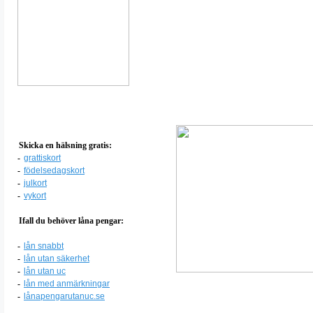
Skicka en hälsning gratis:
-
grattiskort
-
födelsedagskort
-
julkort
-
vykort
Ifall du behöver låna pengar:
-
lån snabbt
-
lån utan säkerhet
-
lån utan uc
-
lån med anmärkningar
-
lånapengarutanuc.se