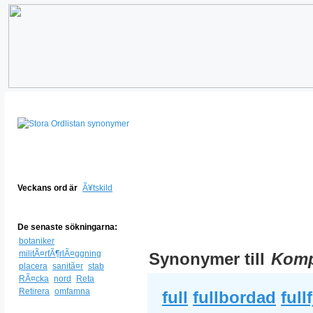
Veckans ord är
Ã¥tskild
De senaste sökningarna:
botaniker
militÃ¤rfÃ¶rlÃ¤ggning
Synonymer till
Komp
placera
sanitã¤r
stab
RÃ¤cka
nord
Reta
Retirera
omfamna
full
fullbordad
full