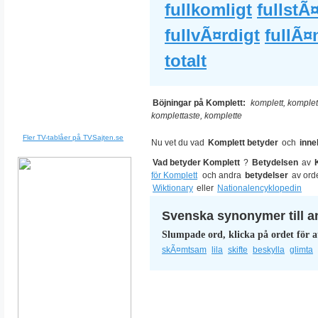
fullkomligt
fullstÃ
fullvÃ¤rdigt
fullÃ¤
totalt
Böjningar på Komplett:
komplett, komplet
komplettaste, komplette
Fler TV-tablåer på TVSajten.se
Nu vet du vad
Komplett betyder
och
inne
Vad betyder Komplett
?
Betydelsen
av
för Komplett
och andra
betydelser
av ord
Wiktionary
eller
Nationalencyklopedin
Svenska synonymer till a
Slumpade ord, klicka på ordet för a
skÃ¤mtsam
lila
skifte
beskylla
glimta