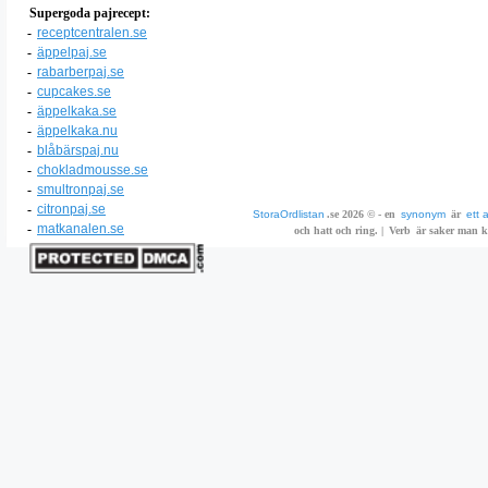
Supergoda pajrecept:
-
receptcentralen.se
-
äppelpaj.se
-
rabarberpaj.se
-
cupcakes.se
-
äppelkaka.se
-
äppelkaka.nu
-
blåbärspaj.nu
-
chokladmousse.se
-
smultronpaj.se
-
citronpaj.se
StoraOrdlistan
.se 2026 © - en
synonym
är
ett 
-
matkanalen.se
och hatt och ring. |
Verb
är saker man ka