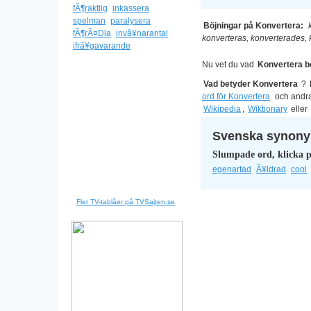
fÃ¶raktlig
inkassera
spelman
paralysera
Böjningar på Konvertera:
fÃ¶rÃ¤Dla
invã¥narantal
konverteras, konverterades, 
ifrã¥gavarande
Nu vet du vad
Konvertera b
Vad betyder Konvertera
?
ord för Konvertera
och andr
Wikipedia
,
Wiktionary
eller
Svenska synonym
Slumpade ord, klicka p
egenartad
Ã¥ldrad
cool
Fler TV-tablåer på TVSajten.se