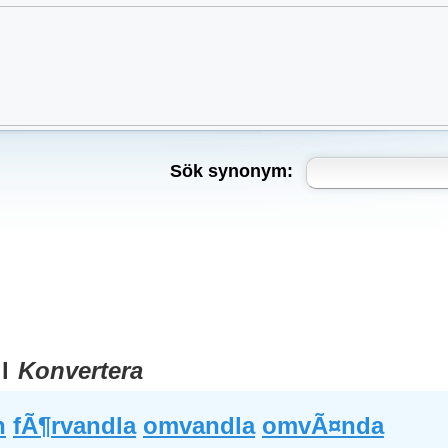
Sök synonym:
ll
Konvertera
n
fÃ¶rvandla
omvandla
omvÃ¤nda