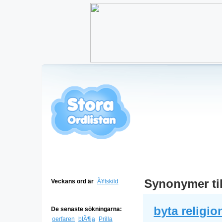
Synonymer ti
Veckans ord är
Ã¥tskild
byta religio
De senaste sökningarna:
oerfaren
blÃ¶ja
Prilla