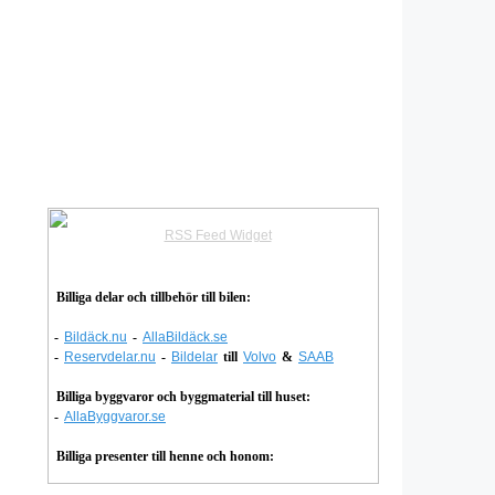
RSS Feed Widget
Billiga delar och tillbehör till bilen:
-
Bildäck.nu
-
AllaBildäck.se
-
Reservdelar.nu
-
Bildelar
till
Volvo
&
SAAB
Billiga byggvaror och byggmaterial till huset:
-
AllaByggvaror.se
Billiga presenter till henne och honom: