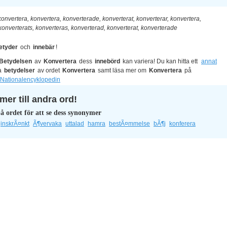
konvertera, konvertera, konverterade, konverterat, konverterar, konvertera,
konverterats, konverteras, konverterad, konverterat, konverterade
etyder
och
innebär
!
Betydelsen
av
Konvertera
dess
innebörd
kan variera! Du kan hitta ett
annat
a
betydelser
av ordet
Konvertera
samt läsa mer om
Konvertera
på
Nationalencyklopedin
er till andra ord!
å ordet för att se dess synonymer
inskrÃ¤nkt
Ã¶vervaka
uttalad
hamra
bestÃ¤mmelse
bÃ¶j
konferera