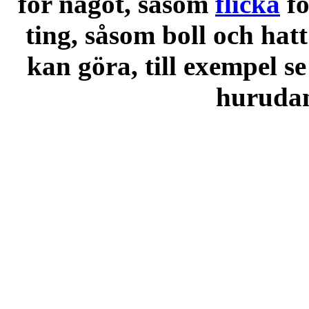
för något, såsom
flicka
f
ting, såsom boll och hatt
kan göra, till exempel se
hurudana