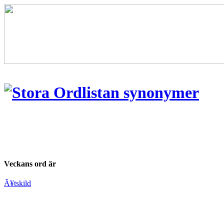
Veckans ord är
Ã¥tskild