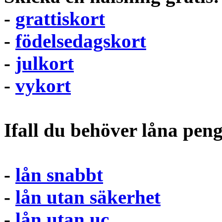
-
grattiskort
-
födelsedagskort
-
julkort
-
vykort
Ifall du behöver låna pen
-
lån snabbt
-
lån utan säkerhet
-
lån utan uc