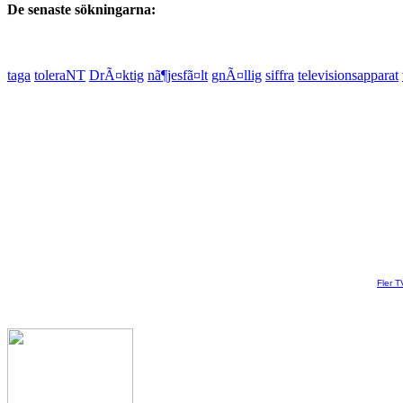
De senaste sökningarna:
taga
toleraNT
DrÃ¤ktig
nã¶jesfã¤lt
gnÃ¤llig
siffra
televisionsapparat
Fler T