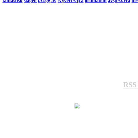
fantastisk
slagen
lÃ¤gg av
Ã¶verfÃ¶ra
ordination
avspÃ¤rra
mÃ
RSS 