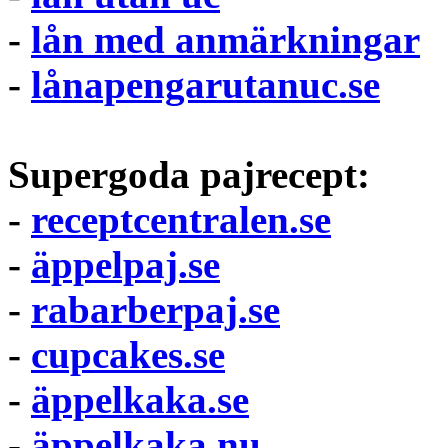
-
lån med anmärkningar
-
lånapengarutanuc.se
Supergoda pajrecept:
-
receptcentralen.se
-
äppelpaj.se
-
rabarberpaj.se
-
cupcakes.se
-
äppelkaka.se
-
äppelkaka.nu