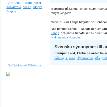
PÃ¥hÃ¤ng
Tillvaro
Knekt
Konkurrera
huckle
Utbryta
Böjningar på Langa:
langa, langa, langad
Greppa
langat, langade
Nu vet du vad
Langa betyder
och
innebär
Vad betyder Langa
?
Betydelsen
av
Lan
Langa
och andra
betydelser
av ordet
La
Nationalencyklopedin
Svenska synonymer till a
Slumpade ord, klicka på ordet för a
hÃ¤rlig
fil
men
fÃ¶rtjusande
slÃ¥
job
Fler TV-tablåer på TVSajten.se