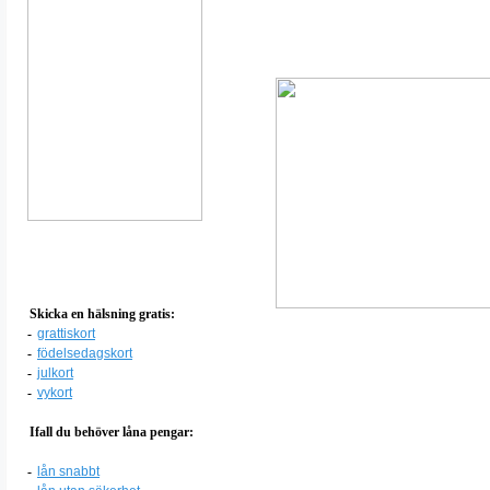
Skicka en hälsning gratis:
-
grattiskort
-
födelsedagskort
-
julkort
-
vykort
Ifall du behöver låna pengar:
-
lån snabbt