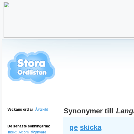
Synonymer till
Lang
Veckans ord är
Ã¥tskild
ge
skicka
De senaste sökningarna:
Insikt
Axiom
fÃ¶rnyare