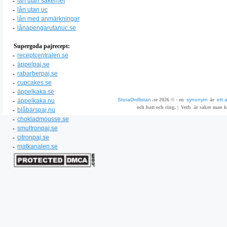
-
lån utan säkerhet
-
lån utan uc
-
lån med anmärkningar
-
lånapengarutanuc.se
Supergoda pajrecept:
-
receptcentralen.se
-
äppelpaj.se
-
rabarberpaj.se
-
cupcakes.se
-
äppelkaka.se
StoraOrdlistan
.se 2026 © - en
synonym
är
ett 
-
äppelkaka.nu
och hatt och ring. |
Verb
är saker man ka
-
blåbärspaj.nu
-
chokladmousse.se
-
smultronpaj.se
-
citronpaj.se
-
matkanalen.se