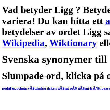
Vad betyder Ligg
?
Betyde
variera! Du kan hitta ett
a
betydelser
av ordet
Ligg
s
Wikipedia
,
Wiktionary
el
Svenska synonymer till
Slumpade ord, klicka på o
pedal
uppdaga
vÃ¥ghalsig
ilsken
gÃ¥ng pÃ¥ gÃ¥ng
trÃ¶tt
pass