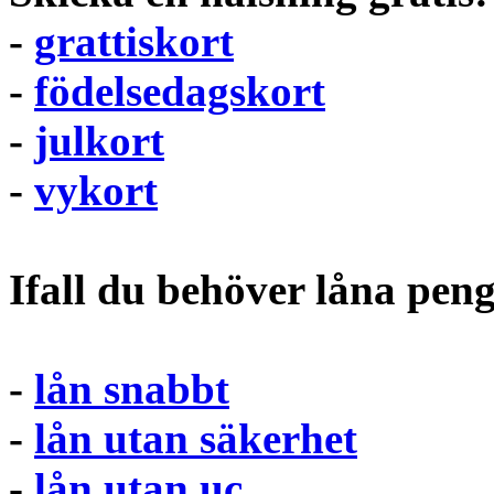
-
grattiskort
-
födelsedagskort
-
julkort
-
vykort
Ifall du behöver låna pen
-
lån snabbt
-
lån utan säkerhet
-
lån utan uc