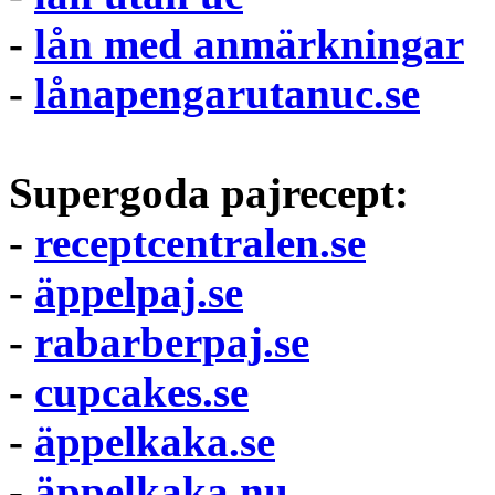
-
lån med anmärkningar
-
lånapengarutanuc.se
Supergoda pajrecept:
-
receptcentralen.se
-
äppelpaj.se
-
rabarberpaj.se
-
cupcakes.se
-
äppelkaka.se
-
äppelkaka.nu