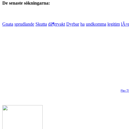
De senaste sökningarna:
Gnata
sprudlande
Skutta
dã¶rrvakt
Dyrbar
ha
undkomma
legitim
lÃ¤
Fler T