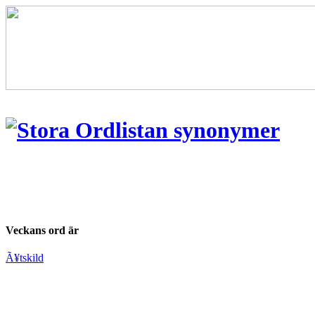
Veckans ord är
Ã¥tskild