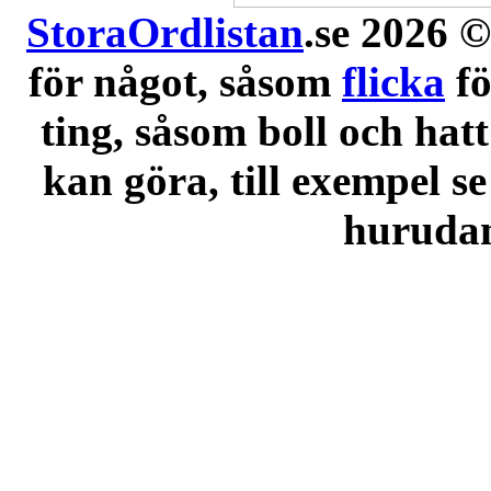
StoraOrdlistan
.se 2026 ©
för något, såsom
flicka
f
ting, såsom boll och hatt
kan göra, till exempel se
hurudana