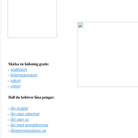
Skicka en hälsning gratis:
-
grattiskort
-
födelsedagskort
-
julkort
-
vykort
Ifall du behöver låna pengar:
-
lån snabbt
-
lån utan säkerhet
-
lån utan uc
-
lån med anmärkningar
-
lånapengarutanuc.se