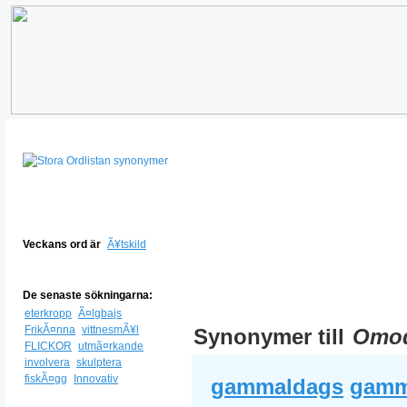
Veckans ord är
Ã¥tskild
De senaste sökningarna:
eterkropp
Ã¤lgbajs
FrikÃ¤nna
vittnesmÃ¥l
Synonymer till
Omo
FLICKOR
utmã¤rkande
involvera
skulptera
fiskÃ¤gg
Innovativ
gammaldags
gamm