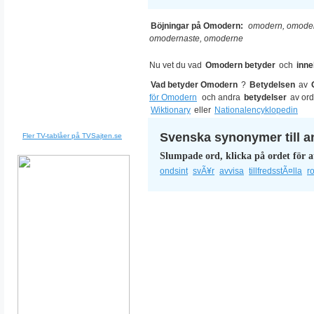
Böjningar på Omodern:
omodern, omoder
omodernaste, omoderne
Nu vet du vad
Omodern betyder
och
inne
Vad betyder Omodern
?
Betydelsen
av
för Omodern
och andra
betydelser
av or
Wiktionary
eller
Nationalencyklopedin
Svenska synonymer till a
Fler TV-tablåer på TVSajten.se
Slumpade ord, klicka på ordet för a
ondsint
svÃ¥r
avvisa
tillfredsstÃ¤lla
r