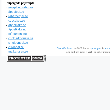
Supergoda pajrecept:
-
receptcentralen.se
-
äppelpaj.se
-
rabarberpaj.se
-
cupcakes.se
-
äppelkaka.se
-
äppelkaka.nu
-
blåbärspaj.nu
-
chokladmousse.se
-
smultronpaj.se
-
citronpaj.se
StoraOrdlistan
.se 2026 © - en
synonym
är
ett 
-
matkanalen.se
och hatt och ring. |
Verb
är saker man ka