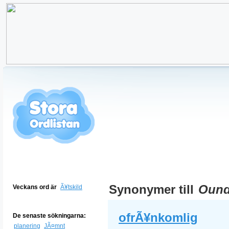
Synonymer till
Ound
Veckans ord är
Ã¥tskild
ofrÃ¥nkomlig
De senaste sökningarna:
planering
JÃ¤mnt