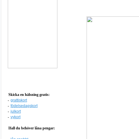
Skicka en hälsning gratis:
-
grattiskort
-
födelsedagskort
-
julkort
-
vykort
Ifall du behöver låna pengar: