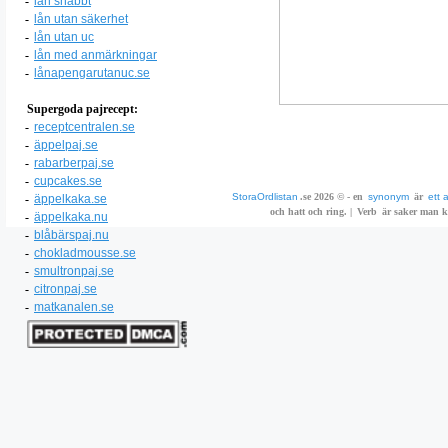
-
lån snabbt
-
lån utan säkerhet
-
lån utan uc
-
lån med anmärkningar
-
lånapengarutanuc.se
Supergoda pajrecept:
-
receptcentralen.se
-
äppelpaj.se
-
rabarberpaj.se
-
cupcakes.se
StoraOrdlistan
.se 2026 © - en
synonym
är
ett 
-
äppelkaka.se
och hatt och ring. |
Verb
är saker man ka
-
äppelkaka.nu
-
blåbärspaj.nu
-
chokladmousse.se
-
smultronpaj.se
-
citronpaj.se
-
matkanalen.se