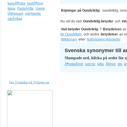
kassÃ¶rska
livsfÃ¶ring
tippa
FastsÃ¤tta
Uremi
Böjningar på Oundviklig:
oundviklig, ound
lÃ¥ngsam
gã¤llande
otvÃ¤ttad
Nu vet du vad
Oundviklig betyder
och
in
Vad betyder Oundviklig
?
Betydelsen
a
för Oundviklig
och andra
betydelser
av o
Wiktionary
eller
Nationalencyklopedin
Svenska synonymer till a
Slumpade ord, klicka på ordet för a
Ã¶nskvÃ¤rd
just nu
gilla
Ã¥nyo
ids
p
Fler TV-tablåer på TVSajten.se