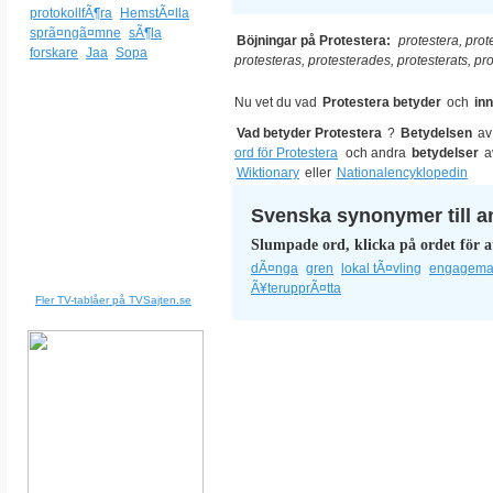
protokollfÃ¶ra
HemstÃ¤lla
sprã¤ngã¤mne
sÃ¶la
Böjningar på Protestera:
protestera, prot
forskare
Jaa
Sopa
protesteras, protesterades, protesterats, pr
Nu vet du vad
Protestera betyder
och
in
Vad betyder Protestera
?
Betydelsen
a
ord för Protestera
och andra
betydelser
a
Wiktionary
eller
Nationalencyklopedin
Svenska synonymer till a
Slumpade ord, klicka på ordet för a
dÃ¤nga
gren
lokal tÃ¤vling
engagem
Ã¥terupprÃ¤tta
Fler TV-tablåer på TVSajten.se