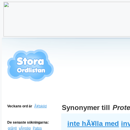
Synonymer till
Prote
Veckans ord är
Ã¥tskild
inte hÃ¥lla med
in
De senaste sökningarna:
grã¤ll
vÃ¤nlig
Patos