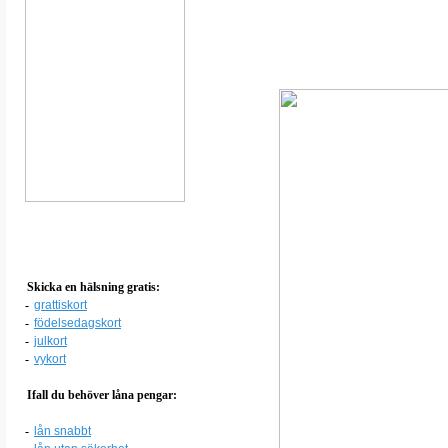
Skicka en hälsning gratis:
-
grattiskort
-
födelsedagskort
-
julkort
-
vykort
Ifall du behöver låna pengar:
-
lån snabbt