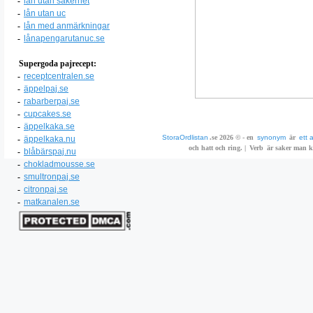
-
lån utan säkerhet
-
lån utan uc
-
lån med anmärkningar
-
lånapengarutanuc.se
Supergoda pajrecept:
-
receptcentralen.se
-
äppelpaj.se
-
rabarberpaj.se
-
cupcakes.se
-
äppelkaka.se
StoraOrdlistan
.se 2026 © - en
synonym
är
ett 
-
äppelkaka.nu
och hatt och ring. |
Verb
är saker man ka
-
blåbärspaj.nu
-
chokladmousse.se
-
smultronpaj.se
-
citronpaj.se
-
matkanalen.se