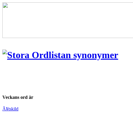
Veckans ord är
Ã¥tskild