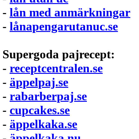
-
lån med anmärkningar
-
lånapengarutanuc.se
Supergoda pajrecept:
-
receptcentralen.se
-
äppelpaj.se
-
rabarberpaj.se
-
cupcakes.se
-
äppelkaka.se
-
äppelkaka.nu