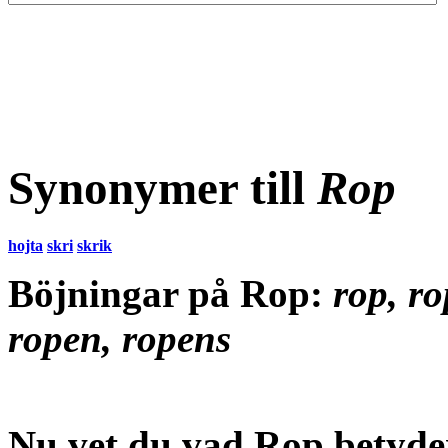
Synonymer till
Rop
hojta
skri
skrik
Böjningar på Rop:
rop, ro
ropen, ropens
Nu vet du vad
Rop betyde