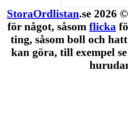
StoraOrdlistan
.se 2026 ©
för något, såsom
flicka
f
ting, såsom boll och hatt
kan göra, till exempel se
hurudana