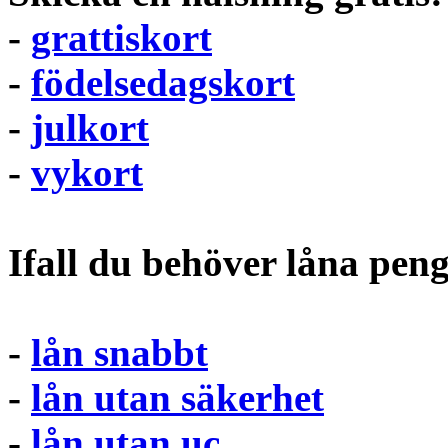
-
grattiskort
-
födelsedagskort
-
julkort
-
vykort
Ifall du behöver låna pen
-
lån snabbt
-
lån utan säkerhet
-
lån utan uc