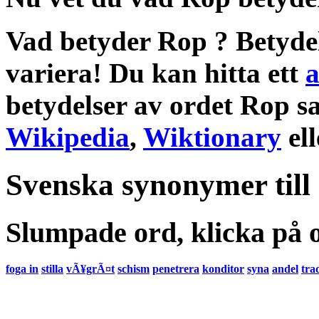
Vad betyder Rop
?
Betyde
variera! Du kan hitta ett
a
betydelser
av ordet
Rop
s
Wikipedia
,
Wiktionary
el
Svenska synonymer till
Slumpade ord, klicka på o
foga in
stilla
vÃ¥grÃ¤t
schism
penetrera
konditor
syna
andel
tra