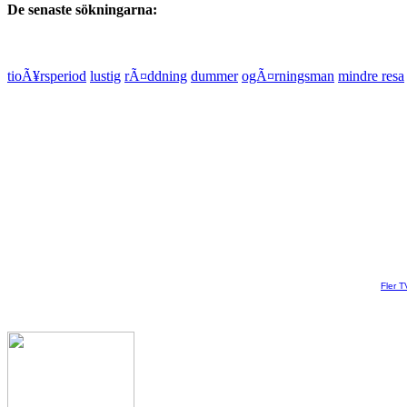
De senaste sökningarna:
tioÃ¥rsperiod
lustig
rÃ¤ddning
dummer
ogÃ¤rningsman
mindre resa
Fler T