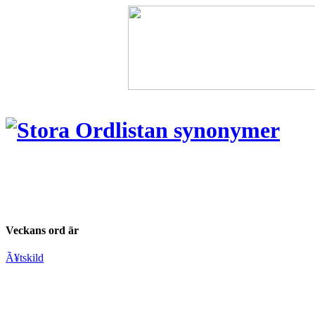
Veckans ord är
Ã¥tskild