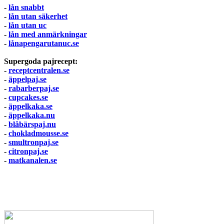
-
lån snabbt
-
lån utan säkerhet
-
lån utan uc
-
lån med anmärkningar
-
lånapengarutanuc.se
Supergoda pajrecept:
-
receptcentralen.se
-
äppelpaj.se
-
rabarberpaj.se
-
cupcakes.se
-
äppelkaka.se
-
äppelkaka.nu
-
blåbärspaj.nu
-
chokladmousse.se
-
smultronpaj.se
-
citronpaj.se
-
matkanalen.se