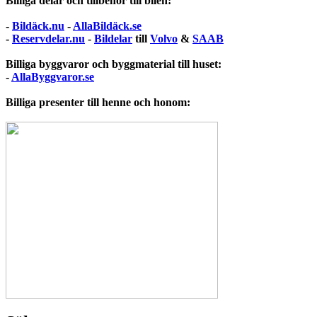
Billiga delar och tillbehör till bilen:
-
Bildäck.nu
-
AllaBildäck.se
-
Reservdelar.nu
-
Bildelar
till
Volvo
&
SAAB
Billiga byggvaror och byggmaterial till huset:
-
AllaByggvaror.se
Billiga presenter till henne och honom: