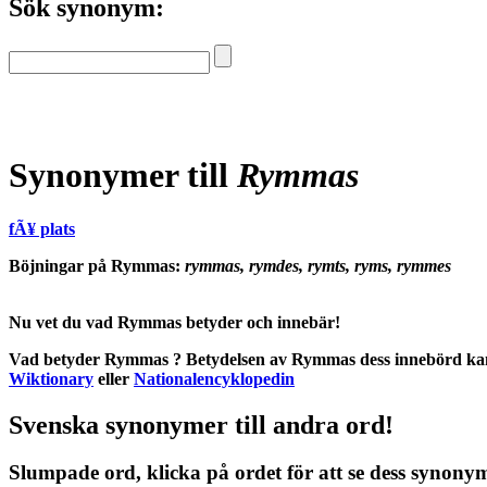
Sök synonym:
Synonymer till
Rymmas
fÃ¥ plats
Böjningar på Rymmas:
rymmas, rymdes, rymts, ryms, rymmes
Nu vet du vad
Rymmas betyder
och
innebär
!
Vad betyder Rymmas
?
Betydelsen
av
Rymmas
dess
innebörd
kan
Wiktionary
eller
Nationalencyklopedin
Svenska synonymer till andra ord!
Slumpade ord, klicka på ordet för att se dess synony