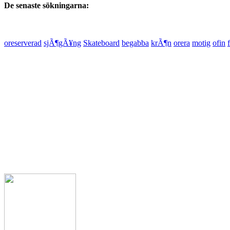
De senaste sökningarna:
oreserverad
sjÃ¶gÃ¥ng
Skateboard
begabba
krÃ¶n
orera
motig
ofin