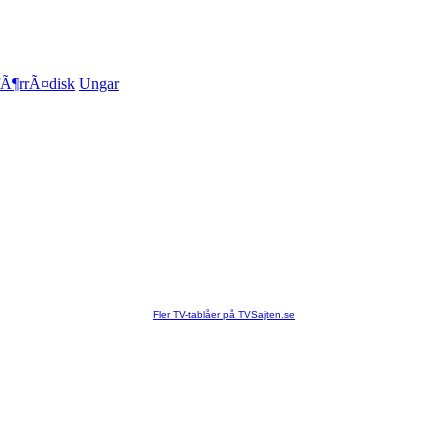
fÃ¶rrÃ¤disk
Ungar
Fler TV-tablåer på TVSajten.se